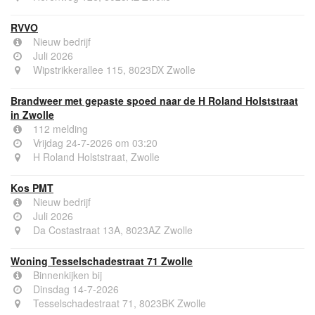
RVVO
Nieuw bedrijf
Juli 2026
Wipstrikkerallee 115, 8023DX Zwolle
Brandweer met gepaste spoed naar de H Roland Holststraat
in Zwolle
112 melding
Vrijdag 24-7-2026 om 03:20
H Roland Holststraat, Zwolle
Kos PMT
Nieuw bedrijf
Juli 2026
Da Costastraat 13A, 8023AZ Zwolle
Woning Tesselschadestraat 71 Zwolle
Binnenkijken bij
Dinsdag 14-7-2026
Tesselschadestraat 71, 8023BK Zwolle