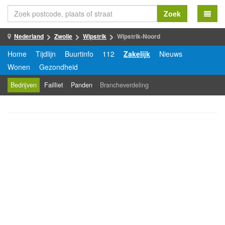
Zoek
Nederland
Zwolle
Wipstrik
Wipstrik-Noord
Home
Tijdlijn
Buurtinfo
112
Zakelijk
Nieuws
Wonen
Gezondheid
Bedrijven
Failliet
Panden
Brancheverdeling