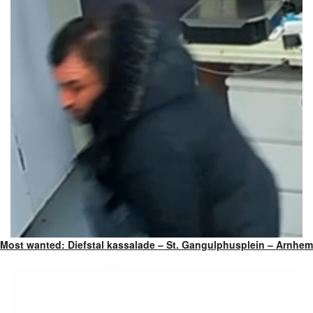
Most wanted: Diefstal kassalade – St. Gangulphusplein – Arnhem