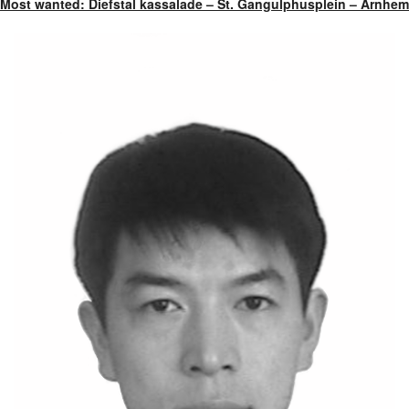
Most wanted: Diefstal kassalade – St. Gangulphusplein – Arnhem