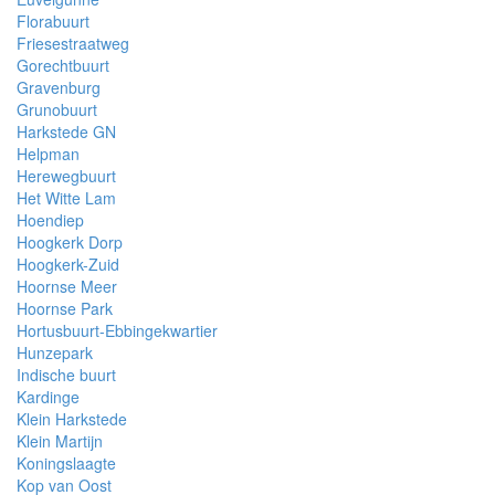
Florabuurt
Friesestraatweg
Gorechtbuurt
Gravenburg
Grunobuurt
Harkstede GN
Helpman
Herewegbuurt
Het Witte Lam
Hoendiep
Hoogkerk Dorp
Hoogkerk-Zuid
Hoornse Meer
Hoornse Park
Hortusbuurt-Ebbingekwartier
Hunzepark
Indische buurt
Kardinge
Klein Harkstede
Klein Martijn
Koningslaagte
Kop van Oost