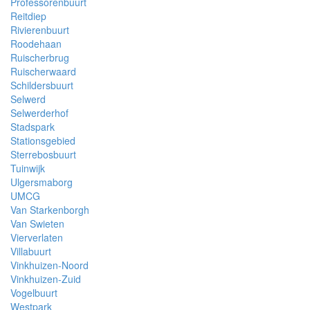
Professorenbuurt
Reitdiep
Rivierenbuurt
Roodehaan
Ruischerbrug
Ruischerwaard
Schildersbuurt
Selwerd
Selwerderhof
Stadspark
Stationsgebied
Sterrebosbuurt
Tuinwijk
Ulgersmaborg
UMCG
Van Starkenborgh
Van Swieten
Vierverlaten
Villabuurt
Vinkhuizen-Noord
Vinkhuizen-Zuid
Vogelbuurt
Westpark