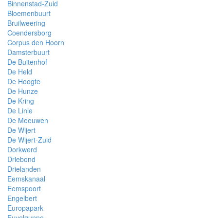
Binnenstad-Zuid
Bloemenbuurt
Bruilweering
Coendersborg
Corpus den Hoorn
Damsterbuurt
De Buitenhof
De Held
De Hoogte
De Hunze
De Kring
De Linie
De Meeuwen
De Wijert
De Wijert-Zuid
Dorkwerd
Driebond
Drielanden
Eemskanaal
Eemspoort
Engelbert
Europapark
Euvelgunne