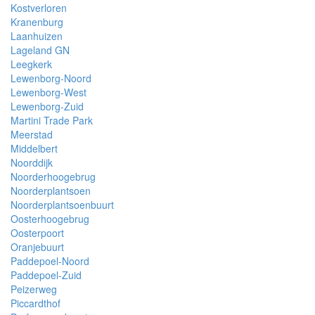
Kostverloren
Kranenburg
Laanhuizen
Lageland GN
Leegkerk
Lewenborg-Noord
Lewenborg-West
Lewenborg-Zuid
Martini Trade Park
Meerstad
Middelbert
Noorddijk
Noorderhoogebrug
Noorderplantsoen
Noorderplantsoenbuurt
Oosterhoogebrug
Oosterpoort
Oranjebuurt
Paddepoel-Noord
Paddepoel-Zuid
Peizerweg
Piccardthof