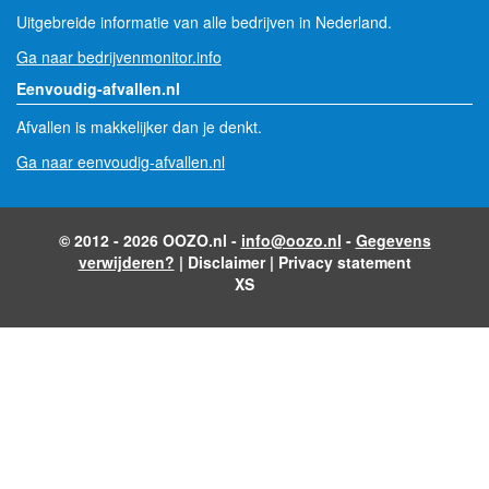
Uitgebreide informatie van alle bedrijven in Nederland.
Ga naar bedrijvenmonitor.info
Eenvoudig-afvallen.nl
Afvallen is makkelijker dan je denkt.
Ga naar eenvoudig-afvallen.nl
© 2012 - 2026 OOZO.nl -
info@oozo.nl
-
Gegevens
verwijderen?
|
Disclaimer
|
Privacy statement
XS