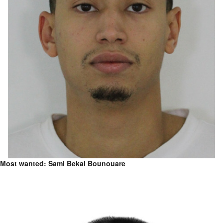
Most wanted: Sami Bekal Bounouare