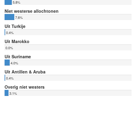
5.8%
Niet westerse allochtonen
7.6%
Uit Turkije
0.4%
Uit Marokko
0.0%
Uit Suriname
4.0%
Uit Antillen & Aruba
0.4%
Overig niet westers
3.1%