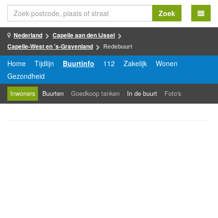
Zoek
Nederland
Capelle aan den IJssel
Capelle-West en 's-Gravenland
Redebuurt
Home
Tijdlijn
Buurtinfo
112
Zakelijk
Wonen
Gezondheid
Inwoners
Buurten
Goedkoop tanken
In de buurt
Foto's