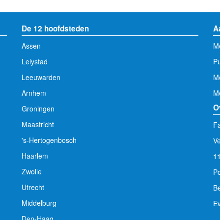
De 12 hoofdsteden
A
Assen
Me
Lelystad
Pu
Leeuwarden
M
Arnhem
Me
O
Groningen
Maastricht
Fa
's-Hertogenbosch
V
Haarlem
1
Zwolle
Po
Utrecht
Be
Middelburg
E
Den-Haag