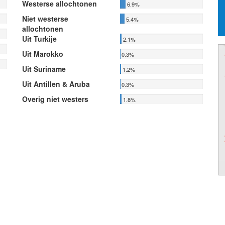
Westerse allochtonen
6.9%
Niet westerse
5.4%
allochtonen
Uit Turkije
2.1%
Uit Marokko
0.3%
Uit Suriname
1.2%
Uit Antillen & Aruba
0.3%
Overig niet westers
1.8%