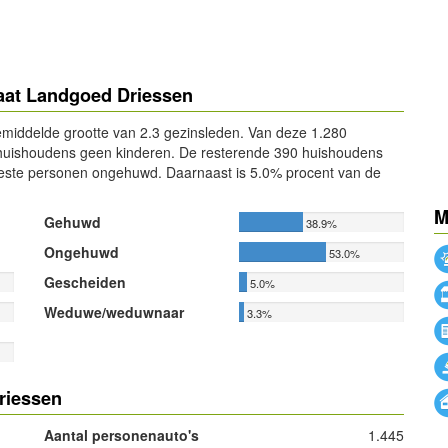
taat Landgoed Driessen
middelde grootte van 2.3 gezinsleden. Van deze 1.280
huishoudens geen kinderen. De resterende 390 huishoudens
eeste personen ongehuwd. Daarnaast is 5.0% procent van de
M
Gehuwd
38.9%
Ongehuwd
53.0%
Gescheiden
5.0%
Weduwe/weduwnaar
3.3%
riessen
Aantal personenauto's
1.445