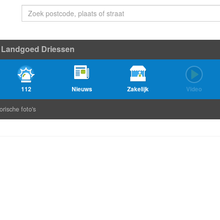
Landgoed Driessen
112
Nieuws
Zakelijk
Video
orische foto's