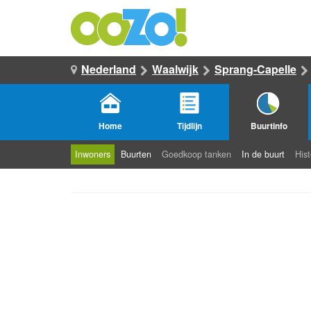
Nederland
Waalwijk
Sprang-Capelle
Home
Tijdlijn
Buurtinfo
Inwoners
Buurten
Goedkoop tanken
In de buurt
Hist