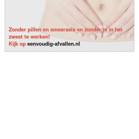
Zonder pillen en smeersels en zonder je in het
zweet te werken!
Kijk op
eenvoudig-afvallen.nl