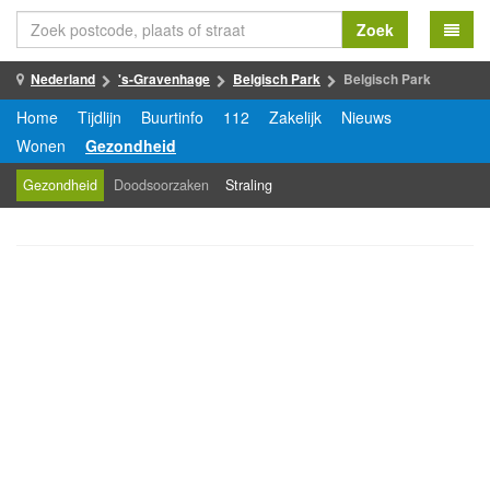
Zoek
Nederland
's-Gravenhage
Belgisch Park
Belgisch Park
Home
Tijdlijn
Buurtinfo
112
Zakelijk
Nieuws
Wonen
Gezondheid
Gezondheid
Doodsoorzaken
Straling