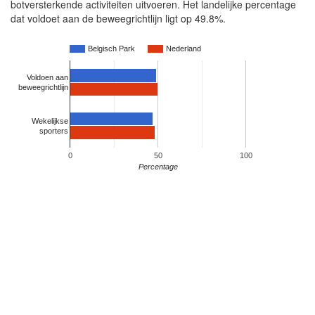
botversterkende activiteiten uitvoeren. Het landelijke percentage
dat voldoet aan de beweegrichtlijn ligt op 49.8%.
Belgisch Park
Nederland
Voldoen aan
beweegrichtlijn
Wekelijkse
sporters
0
50
100
Percentage