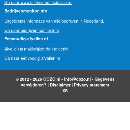
Ga naar www.faillissementsdossier.nl
Bedrijvenmonitor.info
Uitgebreide informatie van alle bedrijven in Nederland.
Ga naar bedrijvenmonitor.info
Eenvoudig-afvallen.nl
Afvallen is makkelijker dan je denkt.
Ga naar eenvoudig-afvallen.nl
© 2012 - 2026 OOZO.nl -
info@oozo.nl
-
Gegevens
verwijderen?
|
Disclaimer
|
Privacy statement
XS