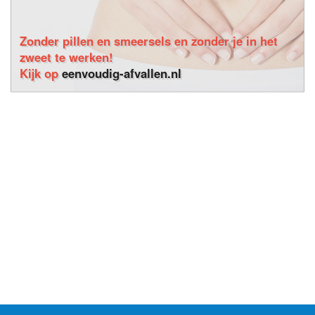
Zonder pillen en smeersels en zonder je in het
zweet te werken!
Kijk op
eenvoudig-afvallen.nl