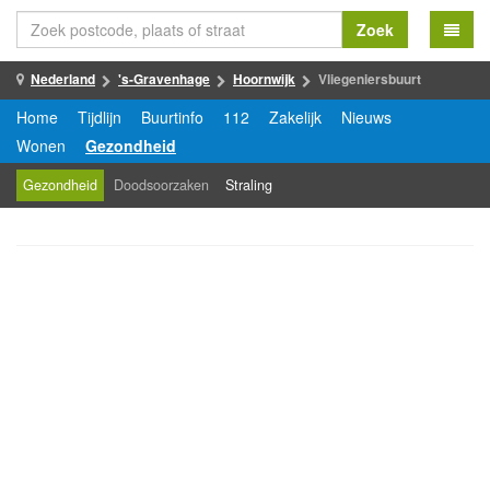
Zoek
Nederland
's-Gravenhage
Hoornwijk
Vliegeniersbuurt
Home
Tijdlijn
Buurtinfo
112
Zakelijk
Nieuws
Wonen
Gezondheid
Gezondheid
Doodsoorzaken
Straling