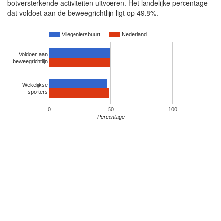
botversterkende activiteiten uitvoeren. Het landelijke percentage
dat voldoet aan de beweegrichtlijn ligt op 49.8%.
Vliegeniersbuurt
Nederland
Voldoen aan
beweegrichtlijn
Wekelijkse
sporters
0
50
100
Percentage