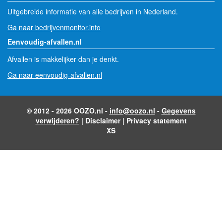
Uitgebreide informatie van alle bedrijven in Nederland.
Ga naar bedrijvenmonitor.info
Eenvoudig-afvallen.nl
Afvallen is makkelijker dan je denkt.
Ga naar eenvoudig-afvallen.nl
© 2012 - 2026 OOZO.nl -
info@oozo.nl
-
Gegevens
verwijderen?
|
Disclaimer
|
Privacy statement
XS