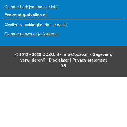
Ga naar bedrijvenmonitor.info
Eenvoudig-afvallen.nl
Afvallen is makkelijker dan je denkt.
Ga naar eenvoudig-afvallen.nl
© 2012 - 2026 OOZO.nl -
info@oozo.nl
-
Gegevens
verwijderen?
|
Disclaimer
|
Privacy statement
XS