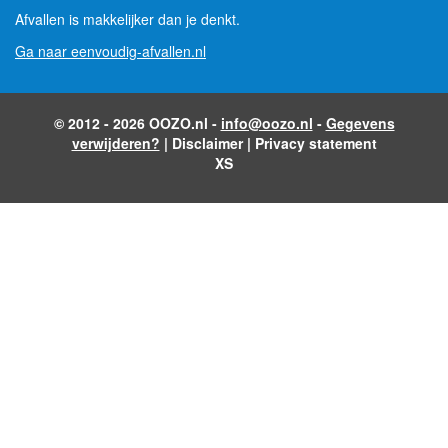
Afvallen is makkelijker dan je denkt.
Ga naar eenvoudig-afvallen.nl
© 2012 - 2026 OOZO.nl -
info@oozo.nl
-
Gegevens
verwijderen?
|
Disclaimer
|
Privacy statement
XS