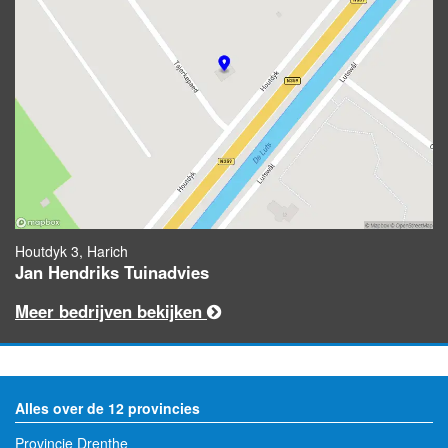
Houtdyk 3, Harich
Jan Hendriks Tuinadvies
Meer bedrijven bekijken
Alles over de 12 provincies
Provincie Drenthe