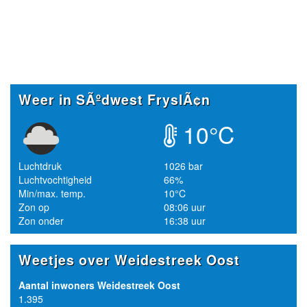
Weer in SÃºdwest FryslÃ¢n
10°C
Luchtdruk
1026 bar
Luchtvochtigheid
66%
Min/max. temp.
10°C
Zon op
08:06 uur
Zon onder
16:38 uur
Weetjes over Weidestreek Oost
Aantal inwoners Weidestreek Oost
1.395