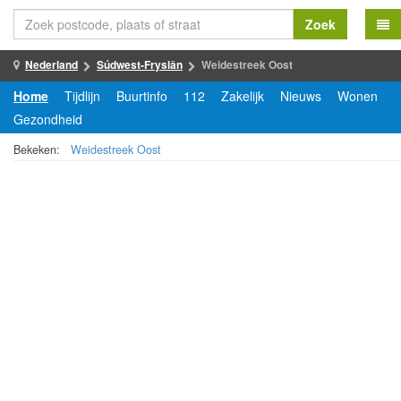
Zoek
Nederland
Súdwest-Fryslân
Weidestreek Oost
Home
Tijdlijn
Buurtinfo
112
Zakelijk
Nieuws
Wonen
Gezondheid
Bekeken:
Weidestreek Oost