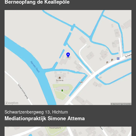
Berneopfang de Keallepôle
Schwartzenbergweg 13, Hichtum
Mediationpraktijk Simone Attema