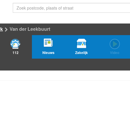
rk
Van der Leekbuurt
112
Nieuws
Zakelijk
Video