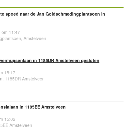
te spoed naar de Jan Goldschmedingplantsoen in
 om 11:47
plantsoen, Amstelveen
wenhuijsenlaan in 1185DR Amstelveen gesloten
om 15:17
an, 1185DR Amstelveen
ensialaan in 1185EE Amstelveen
om 15:02
85EE Amstelveen