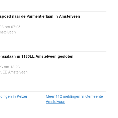
spoed naar de Parmentierlaan in Amstelveen
26 om 07:25
mstelveen
ensialaan in 1185EE Amstelveen gesloten
6 om 13:26
85EE Amstelveen
dingen in Keizer
Meer 112 meldingen in Gemeente
Amstelveen