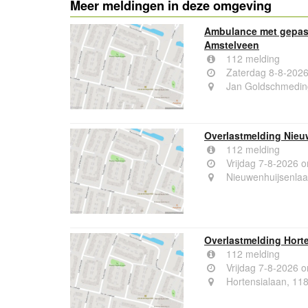
Meer meldingen in deze omgeving
Ambulance met gepas
Amstelveen
112 melding
Zaterdag 8-8-2026
Jan Goldschmeding
Overlastmelding Nieu
112 melding
Vrijdag 7-8-2026 
Nieuwenhuijsenla
Overlastmelding Hort
112 melding
Vrijdag 7-8-2026 
Hortensialaan, 11