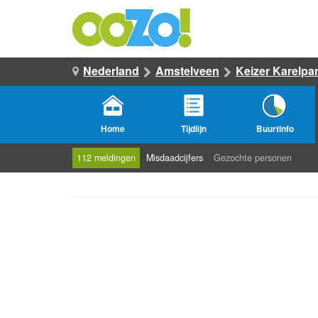
Nederland
Amstelveen
Keizer Karelpa
Home
Tijdlijn
Buurtinfo
112 meldingen
Misdaadcijfers
Gezochte personen