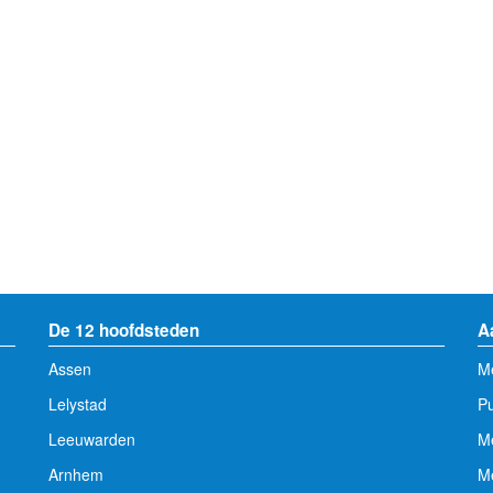
De 12 hoofdsteden
A
Assen
Me
Lelystad
Pu
Leeuwarden
M
Arnhem
Me