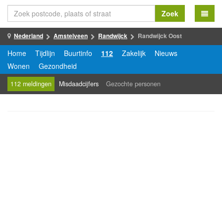
Zoek
Nederland
Amstelveen
Randwijck
Randwijck Oost
Home
Tijdlijn
Buurtinfo
112
Zakelijk
Nieuws
Wonen
Gezondheid
112 meldingen
Misdaadcijfers
Gezochte personen