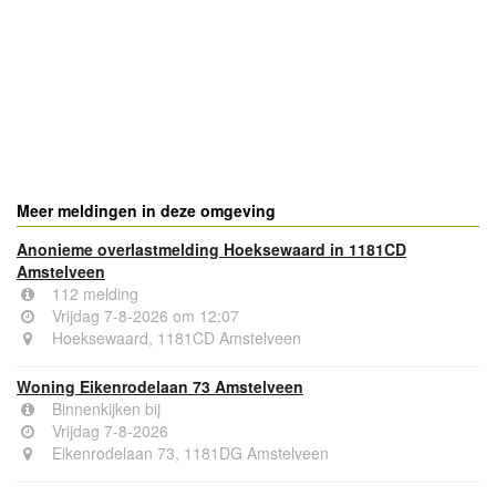
- Advertentie -
powered by
powered by
Meer meldingen in deze omgeving
Anonieme overlastmelding Hoeksewaard in 1181CD
Amstelveen
112 melding
Vrijdag 7-8-2026 om 12:07
Hoeksewaard, 1181CD Amstelveen
Woning Eikenrodelaan 73 Amstelveen
Binnenkijken bij
Vrijdag 7-8-2026
Eikenrodelaan 73, 1181DG Amstelveen