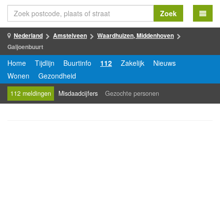
Zoek
Nederland
Amstelveen
Waardhuizen, Middenhoven
Galjoenbuurt
Home
Tijdlijn
Buurtinfo
112
Zakelijk
Nieuws
Wonen
Gezondheid
112 meldingen
Misdaadcijfers
Gezochte personen