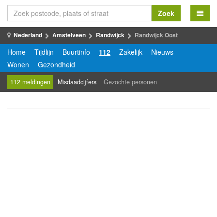
Zoek
Nederland
Amstelveen
Randwijck
Randwijck Oost
Home
Tijdlijn
Buurtinfo
112
Zakelijk
Nieuws
Wonen
Gezondheid
112 meldingen
Misdaadcijfers
Gezochte personen