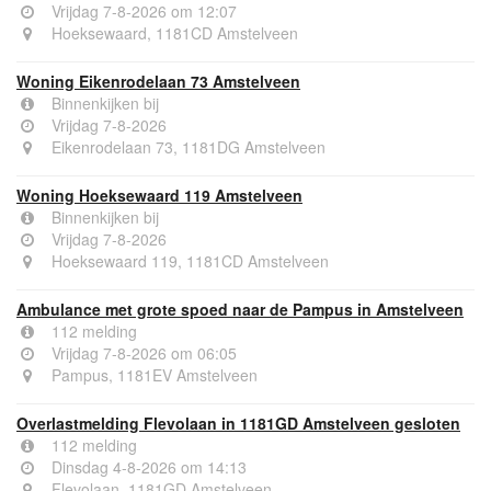
Vrijdag 7-8-2026 om 12:07
Hoeksewaard, 1181CD Amstelveen
Woning Eikenrodelaan 73 Amstelveen
Binnenkijken bij
Vrijdag 7-8-2026
Eikenrodelaan 73, 1181DG Amstelveen
Woning Hoeksewaard 119 Amstelveen
Binnenkijken bij
Vrijdag 7-8-2026
Hoeksewaard 119, 1181CD Amstelveen
Ambulance met grote spoed naar de Pampus in Amstelveen
112 melding
Vrijdag 7-8-2026 om 06:05
Pampus, 1181EV Amstelveen
Overlastmelding Flevolaan in 1181GD Amstelveen gesloten
112 melding
Dinsdag 4-8-2026 om 14:13
Flevolaan, 1181GD Amstelveen