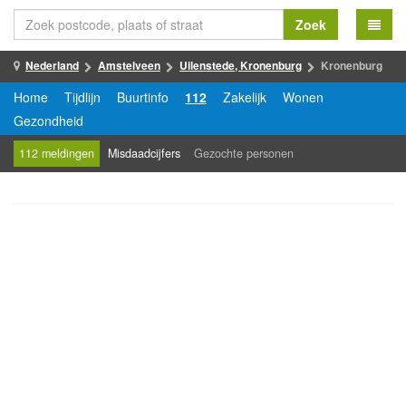
Zoek
Nederland
Amstelveen
Uilenstede, Kronenburg
Kronenburg
Home
Tijdlijn
Buurtinfo
112
Zakelijk
Wonen
Gezondheid
112 meldingen
Misdaadcijfers
Gezochte personen