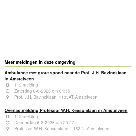
- Advertentie -
powered by
powered by
Meer meldingen in deze omgeving
Ambulance met grote spoed naar de Prof. J.H. Bavincklaan
in Amstelveen
112 melding
Zaterdag 8-8-2026 om 04:55
Prof. J.H. Bavincklaan, 1183AT Amstelveen
Overlastmelding Professor W.H. Keesomlaan in Amstelveen
112 melding
Donderdag 6-8-2026 om 20:27
Professor W.H. Keesomlaan, 1183DJ Amstelveen