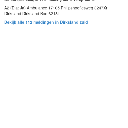
A2 (Dia: Ja) Ambulance 17165 Philipshoofjesweg 3247Xr
Dirksland Dirksland Bon 62131
Bekijk alle 112 meldingen in Dirksland zuid
- Advertentie -
powered by
powered by