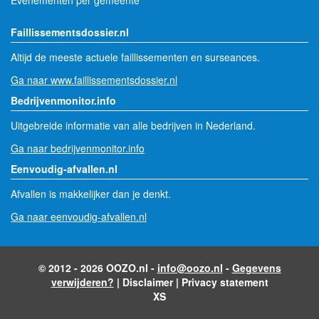
Evenementen per gemeente
Faillissementsdossier.nl
Altijd de meeste actuele faillissementen en surseances.
Ga naar www.faillissementsdossier.nl
Bedrijvenmonitor.info
Uitgebreide informatie van alle bedrijven in Nederland.
Ga naar bedrijvenmonitor.info
Eenvoudig-afvallen.nl
Afvallen is makkelijker dan je denkt.
Ga naar eenvoudig-afvallen.nl
© 2012 - 2026 OOZO.nl -
info@oozo.nl
-
Gegevens
verwijderen?
|
Disclaimer
|
Privacy statement
XS