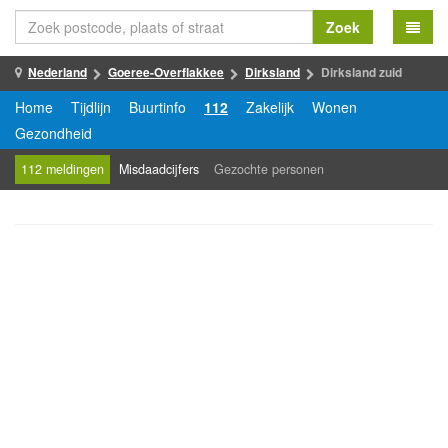
Zoek
Nederland
Goeree-Overflakkee
Dirksland
Dirksland zuid
Home
Tijdlijn
Buurtinfo
112
Zakelijk
Wonen
Gezondheid
112 meldingen
Misdaadcijfers
Gezochte personen