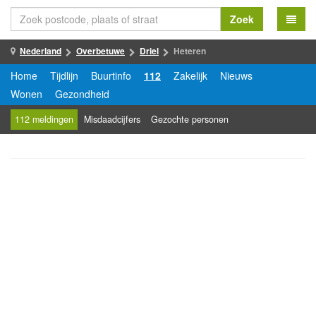
Zoek
Nederland
Overbetuwe
Driel
Heteren
Home
Tijdlijn
Buurtinfo
112
Zakelijk
Nieuws
Wonen
Gezondheid
112 meldingen
Misdaadcijfers
Gezochte personen