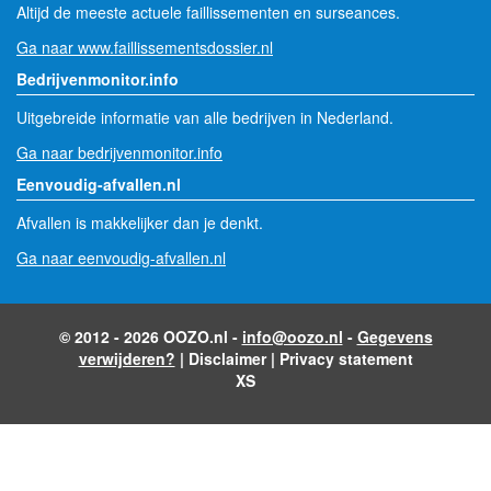
Altijd de meeste actuele faillissementen en surseances.
Ga naar www.faillissementsdossier.nl
Bedrijvenmonitor.info
Uitgebreide informatie van alle bedrijven in Nederland.
Ga naar bedrijvenmonitor.info
Eenvoudig-afvallen.nl
Afvallen is makkelijker dan je denkt.
Ga naar eenvoudig-afvallen.nl
© 2012 - 2026 OOZO.nl -
info@oozo.nl
-
Gegevens
verwijderen?
|
Disclaimer
|
Privacy statement
XS