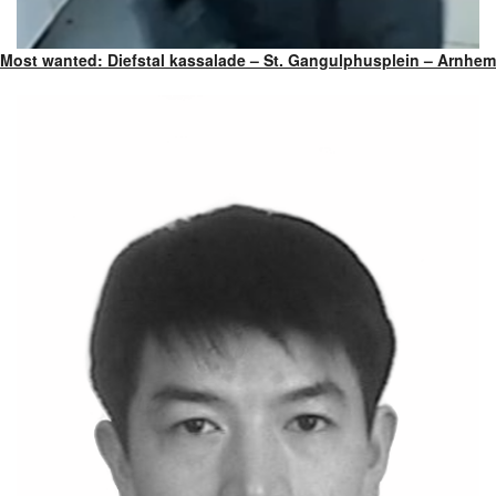
Most wanted: Diefstal kassalade – St. Gangulphusplein – Arnhem