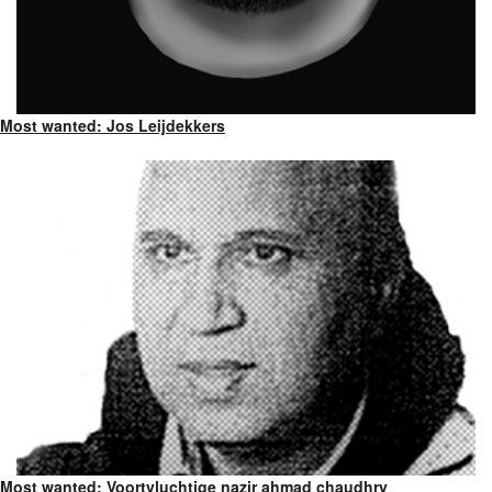
Most wanted: Jos Leijdekkers
Most wanted: Voortvluchtige nazir ahmad chaudhry