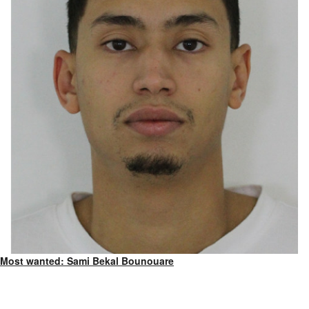
Most wanted: Sami Bekal Bounouare