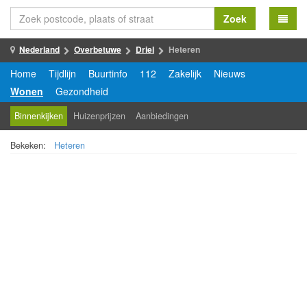
Zoek
Nederland
Overbetuwe
Driel
Heteren
Home
Tijdlijn
Buurtinfo
112
Zakelijk
Nieuws
Wonen
Gezondheid
Binnenkijken
Huizenprijzen
Aanbiedingen
Bekeken:
Heteren