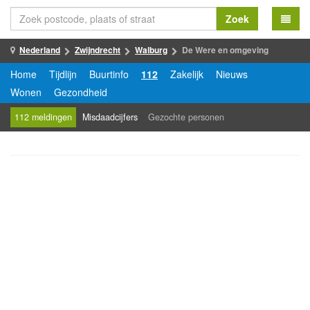
Zoek
Nederland
Zwijndrecht
Walburg
De Were en omgeving
Home
Tijdlijn
Buurtinfo
112
Zakelijk
Nieuws
Wonen
Gezondheid
112 meldingen
Misdaadcijfers
Gezochte personen