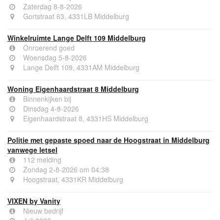
Zaterdag 8-8-2026
Gortstraat 63, 4331LB Middelburg
Winkelruimte Lange Delft 109 Middelburg
Onroerend goed
Woensdag 5-8-2026
Lange Delft 109, 4331AM Middelburg
Woning Eigenhaardstraat 8 Middelburg
Binnenkijken bij
Dinsdag 4-8-2026
Eigenhaardstraat 8, 4331HS Middelburg
Politie met gepaste spoed naar de Hoogstraat in Middelburg
vanwege letsel
112 melding
Zondag 2-8-2026 om 04:38
Hoogstraat, 4331KR Middelburg
VIXEN by Vanity
Nieuw bedrijf