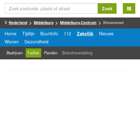
Zoek
Nederland
Middelburg
Middelburg-Centrum
Binnenstad
Home
Tijdlijn
Buurtinfo
112
Zakelijk
Nieuws
Wonen
Gezondheid
Bedrijven
Failliet
Panden
Brancheverdeling