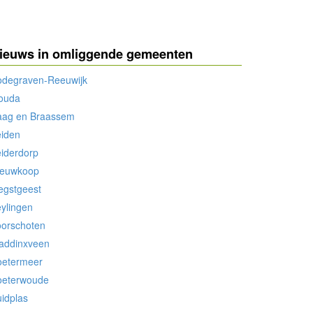
ieuws in omliggende gemeenten
odegraven-Reeuwijk
ouda
aag en Braassem
eiden
iderdorp
ieuwkoop
egstgeest
ylingen
oorschoten
addinxveen
oetermeer
oeterwoude
idplas