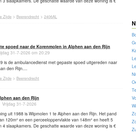
 3 slaapkamers. De geschatte waarde van deze woning is €
>
>
e Zijde
Beerendrecht
2406AL
N
B
G
e spoed naar de Korenmolen in Alphen aan den Rijn
K
ijdag 31-7-2026 om 20:29
L
29 is de ambulancedienst met gepaste spoed uitgereden naar
Le
n den Rijn....
N
>
e Zijde
Beerendrecht
O
Te
lphen aan den Rijn
V
Vrijdag 31-7-2026
W
ing uit 1988 is Wipmolen 1 te Alphen aan den Rijn. Het pand
Z
van 120m² en een perceeloppervlakte van 148m² en heeft 5
Z
 4 slaapkamers. De geschatte waarde van deze woning is €
Zu