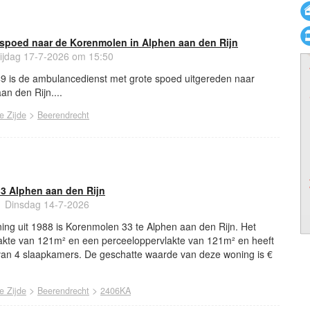
spoed naar de Korenmolen in Alphen aan den Rijn
ijdag 17-7-2026 om 15:50
49 is de ambulancedienst met grote spoed uitgereden naar
n den Rijn....
>
e Zijde
Beerendrecht
3 Alphen aan den Rijn
Dinsdag 14-7-2026
ing uit 1988 is Korenmolen 33 te Alphen aan den Rijn. Het
akte van 121m² en een perceeloppervlakte van 121m² en heeft
an 4 slaapkamers. De geschatte waarde van deze woning is €
>
>
e Zijde
Beerendrecht
2406KA