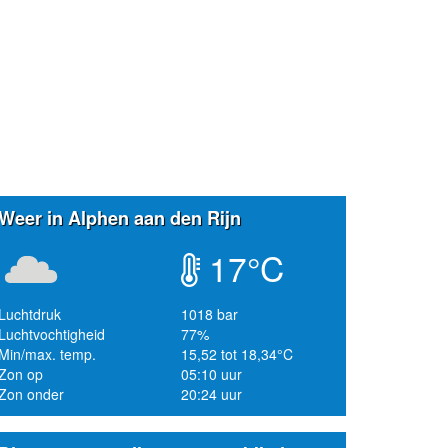
Weer in Alphen aan den Rijn
17°C
Luchtdruk
1018 bar
Luchtvochtigheid
77%
Min/max. temp.
15,52 tot 18,34°C
Zon op
05:10 uur
Zon onder
20:24 uur