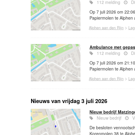
112 melding
Di
Op 7 juli 2026 om 22:0
Papiermolen te Alphen a
>
Alphen aan den Rijn
Lag
Ambulance met gepast
112 melding
Di
Op 7 juli 2026 om 21:1
Papiermolen te Alphen a
>
Alphen aan den Rijn
Lag
Nieuws van vrijdag 3 juli 2026
Nieuw bedrijf Matzin
Nieuw bedrijf
V
De besloten vennootsc
Korenmolen 38 te Alphen