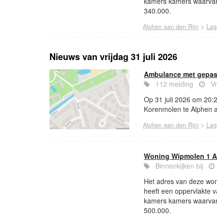
kamers kamers waarvan
340.000.
>
Alphen aan den Rijn
Lag
Nieuws van vrijdag 31 juli 2026
Ambulance met gepast
112 melding
Vr
Op 31 juli 2026 om 20:
Korenmolen te Alphen aa
>
Alphen aan den Rijn
Lag
Woning Wipmolen 1 A
Binnenkijken bij
Het adres van deze won
heeft een oppervlakte 
kamers kamers waarvan
500.000.