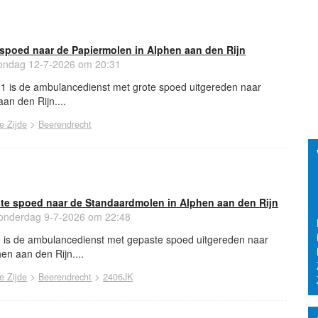
spoed naar de Papiermolen in Alphen aan den Rijn
ndag 12-7-2026 om 20:31
31 is de ambulancedienst met grote spoed uitgereden naar
an den Rijn....
>
e Zijde
Beerendrecht
e spoed naar de Standaardmolen in Alphen aan den Rijn
nderdag 9-7-2026 om 22:48
8 is de ambulancedienst met gepaste spoed uitgereden naar
n aan den Rijn....
>
>
e Zijde
Beerendrecht
2406JK