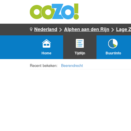
Nederland
Alphen aan den Rijn
Lage Z
Home
Tijdlijn
Buurtinfo
Recent bekeken:
Beerendrecht