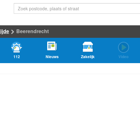
ijde
Beerendrecht
112
Nieuws
Zakelijk
Video