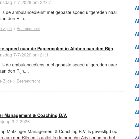
nsdag 7-7-2026 om 22:07
A
6 is de ambulancedienst met gepaste spoed uitgereden naar
an den Rijn....
A
>
e Zijde
Beerendrecht
A
A
e spoed naar de Papiermolen in Alphen aan den Rijn
nsdag 7-7-2026 om 21:11
A
0 is de ambulancedienst met gepaste spoed uitgereden naar
an den Rijn....
A
>
e Zijde
Beerendrecht
Al
A
Al
ger Management & Coaching B.V.
rijdag 3-7-2026
A
hap Matzinger Management & Coaching B.V. is gevestigd op
 aan den Rijn en is actief in de branche Advisering op het
A