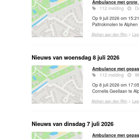
Ambulance met grote 
112 melding
Do
Op 9 juli 2026 om 15:2
Paltrokmolen te Alphen 
>
Alphen aan den Rijn
Lag
Nieuws van woensdag 8 juli 2026
Ambulance met gepast
112 melding
Wo
Op 8 juli 2026 om 17:0
Cornelis Geellaan te Al
>
Alphen aan den Rijn
Lag
Nieuws van dinsdag 7 juli 2026
Ambulance met gepast