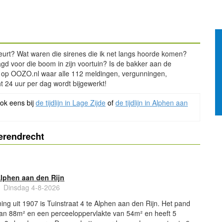
urt? Wat waren die sirenes die ik net langs hoorde komen?
 voor die boom in zijn voortuin? Is de bakker aan de
aal op OOZO.nl waar alle 112 meldingen, vergunningen,
t 24 uur per dag wordt bijgewerkt!
ook eens bij
de tijdlijn in Lage Zijde
of
de tijdlijn in Alphen aan
erendrecht
Alphen aan den Rijn
Dinsdag 4-8-2026
ng uit 1907 is Tuinstraat 4 te Alphen aan den Rijn. Het pand
van 88m² en een perceeloppervlakte van 54m² en heeft 5