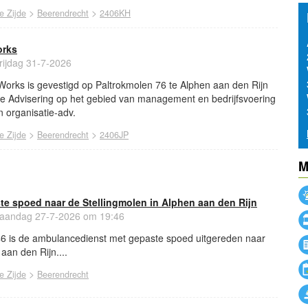
>
>
e Zijde
Beerendrecht
2406KH
orks
rijdag 31-7-2026
rks is gevestigd op Paltrokmolen 76 te Alphen aan den Rijn
che Advisering op het gebied van management en bedrijfsvoering
n organisatie-adv.
>
>
e Zijde
Beerendrecht
2406JP
M
e spoed naar de Stellingmolen in Alphen aan den Rijn
andag 27-7-2026 om 19:46
46 is de ambulancedienst met gepaste spoed uitgereden naar
aan den Rijn....
>
e Zijde
Beerendrecht