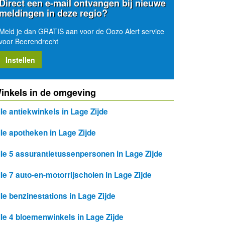
Direct een e-mail ontvangen bij nieuwe
meldingen in deze regio?
Meld je dan GRATIS aan voor de Oozo Alert service
voor Beerendrecht
Instellen
inkels in de omgeving
lle antiekwinkels in Lage Zijde
lle apotheken in Lage Zijde
lle 5 assurantietussenpersonen in Lage Zijde
lle 7 auto-en-motorrijscholen in Lage Zijde
lle benzinestations in Lage Zijde
lle 4 bloemenwinkels in Lage Zijde