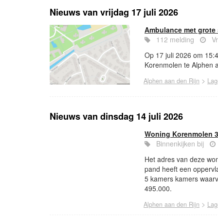
Nieuws van vrijdag 17 juli 2026
Ambulance met grote 
112 melding
Vr
Op 17 juli 2026 om 15:
Korenmolen te Alphen aa
>
Alphen aan den Rijn
Lag
Nieuws van dinsdag 14 juli 2026
Woning Korenmolen 3
Binnenkijken bij
Het adres van deze won
pand heeft een oppervl
5 kamers kamers waarv
495.000.
>
Alphen aan den Rijn
Lag