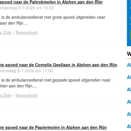
spoed naar de Paltrokmolen in Alphen aan den Rijn
nderdag 9-7-2026 om 15:22
1 is de ambulancedienst met grote spoed uitgereden naar
aan den Rijn....
>
e Zijde
Beerendrecht
W
e spoed naar de Cornelis Geellaan in Alphen aan den Rijn
A
ensdag 8-7-2026 om 17:06
A
5 is de ambulancedienst met gepaste spoed uitgereden naar
phen aan den Rijn....
A
>
e Zijde
Beerendrecht
A
A
A
e spoed naar de Papiermolen in Alphen aan den Rijn