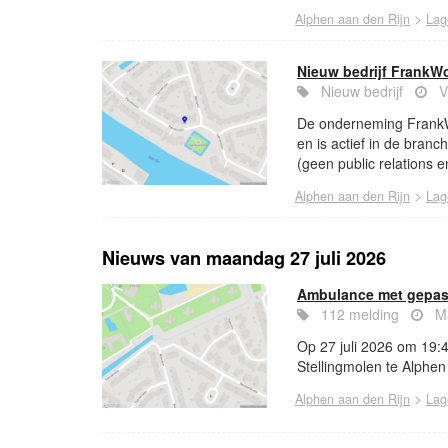
>
Alphen aan den Rijn
Lag
Nieuw bedrijf FrankW
Nieuw bedrijf
V
De onderneming FrankWo
en is actief in de bran
(geen public relations e
>
Alphen aan den Rijn
Lag
Nieuws van maandag 27 juli 2026
Ambulance met gepast
112 melding
Ma
Op 27 juli 2026 om 19:
Stellingmolen te Alphen 
>
Alphen aan den Rijn
Lag