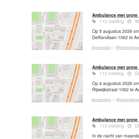
Ambulance met grote 
112 melding
Wo
Op 5 augustus 2026 om 
Delflandlaan 1062 te A
>
Amsterdam
Westlandgra
Ambulance met grote 
112 melding
Di
Op 4 augustus 2026 om 
Rijswijkstraat 1062 te 
>
Amsterdam
Westlandgra
Ambulance met grote 
112 melding
Di
In de nacht van maanda