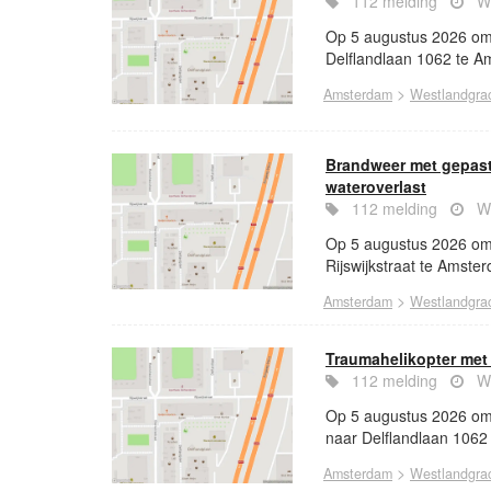
112 melding
Wo
Op 5 augustus 2026 om 
Delflandlaan 1062 te A
>
Amsterdam
Westlandgra
Brandweer met gepast
wateroverlast
112 melding
Wo
Op 5 augustus 2026 om
Rijswijkstraat te Amste
>
Amsterdam
Westlandgra
Traumahelikopter met
112 melding
Wo
Op 5 augustus 2026 om 
naar Delflandlaan 1062
>
Amsterdam
Westlandgra