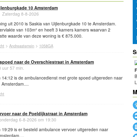
ijlenburgkade 10 Amsterdam
Zaterdag 8-8-2026
ing uit 2010 is Saskia van Uijlenburgkade 10 te Amsterdam.
ervlakte van 103m² en heeft 3 kamers kamers waarvan 2
tte waarde van deze woning is € 875.000.
>
>
cht
Andreasterrein
1058GA
S
spoed naar de Overschiestraat in Amsterdam
 uur 57 min.
F
B
14:12 is de ambulancedienst met grote spoed uitgereden naar
L
e Amsterdam....
M
cht
voer naar de Poeldijkstraat in Amsterdam
nderdag 6-8-2026 om 19:30
19:29 is er besteld ambulance vervoer uitgereden naar
Amsterdam....