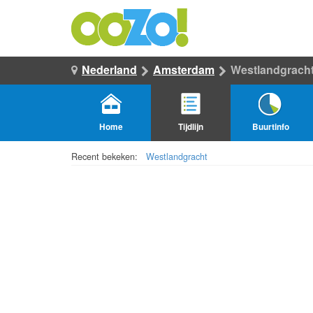
Nederland
Amsterdam
Westlandgrach
Home
Tijdlijn
Buurtinfo
Recent bekeken:
Westlandgracht