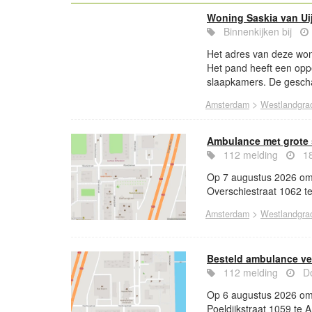
Woning Saskia van U
Binnenkijken bij
Het adres van deze won
Het pand heeft een opp
slaapkamers. De gescha
>
Amsterdam
Westlandgra
Ambulance met grote 
112 melding
18
Op 7 augustus 2026 om 
Overschiestraat 1062 t
>
Amsterdam
Westlandgra
Besteld ambulance ver
112 melding
Do
Op 6 augustus 2026 om 
Poeldijkstraat 1059 te 