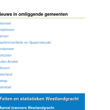
ieuws in omliggende gemeenten
alsmeer
mstelveen
iemen
aarlemmerliede en Spaarnwoude
andsmeer
ostzaan
uder-Amstel
thoorn
aterland
eesp
aanstad
Feiten en statistieken Westlandgracht
Aantal inwoners Westlandgracht