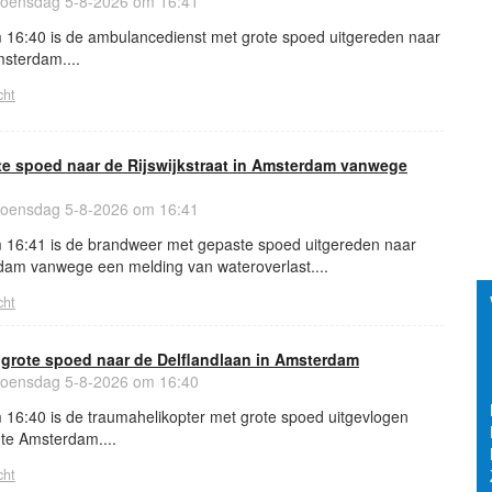
ensdag 5-8-2026 om 16:41
16:40 is de ambulancedienst met grote spoed uitgereden naar
msterdam....
cht
e spoed naar de Rijswijkstraat in Amsterdam vanwege
ensdag 5-8-2026 om 16:41
 16:41 is de brandweer met gepaste spoed uitgereden naar
rdam vanwege een melding van wateroverlast....
cht
 grote spoed naar de Delflandlaan in Amsterdam
ensdag 5-8-2026 om 16:40
16:40 is de traumahelikopter met grote spoed uitgevlogen
 te Amsterdam....
cht