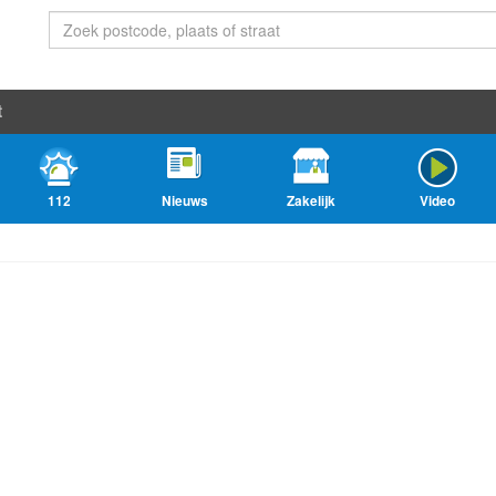
t
112
Nieuws
Zakelijk
Video