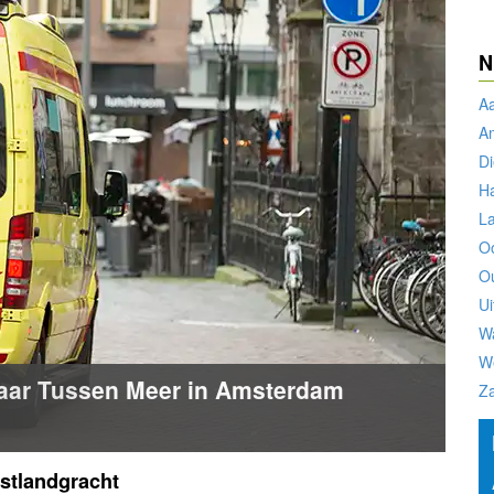
N
A
A
D
H
L
O
O
Ui
W
W
naar Tussen Meer in Amsterdam
Z
stlandgracht