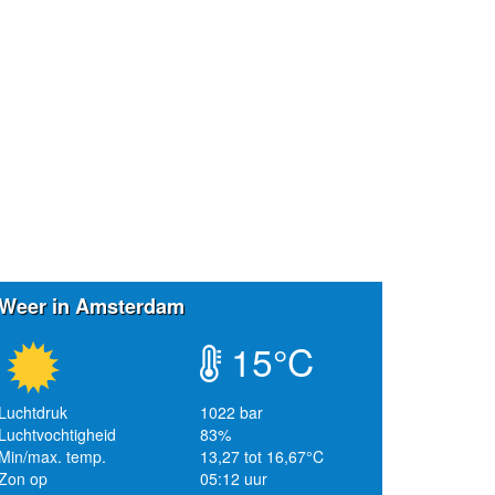
Weer in Amsterdam
15°C
Luchtdruk
1022 bar
Luchtvochtigheid
83%
Min/max. temp.
13,27 tot 16,67°C
Zon op
05:12 uur