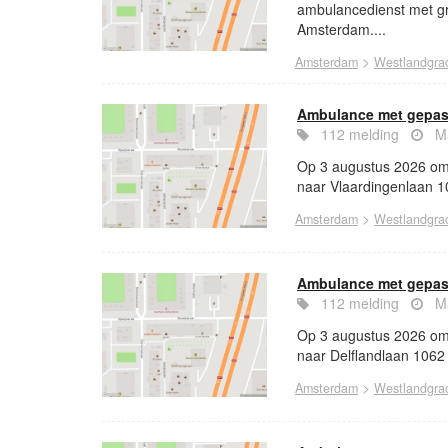
ambulancedienst met gr
Amsterdam....
>
Amsterdam
Westlandgra
Ambulance met gepast
112 melding
Ma
Op 3 augustus 2026 om
naar Vlaardingenlaan 1
>
Amsterdam
Westlandgra
Ambulance met gepast
112 melding
Ma
Op 3 augustus 2026 om
naar Delflandlaan 1062
>
Amsterdam
Westlandgra