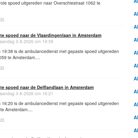
A
ote spoed uitgereden naar Overschiestraat 1062 te
A
cht
A
e spoed naar de Vlaardingenlaan in Amsterdam
A
andag 3-8-2026 om 19:39
 19:38 is de ambulancedienst met gepaste spoed uitgereden
A
059 te Amsterdam....
A
cht
A
e spoed naar de Delflandlaan in Amsterdam
A
andag 3-8-2026 om 16:21
 16:20 is de ambulancedienst met gepaste spoed uitgereden
A
 te Amsterdam....
A
cht
A