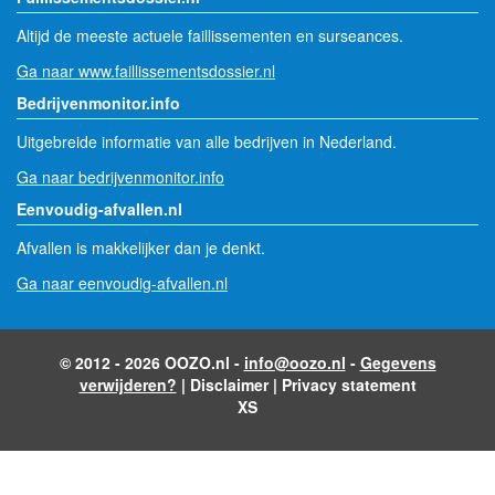
Altijd de meeste actuele faillissementen en surseances.
Ga naar www.faillissementsdossier.nl
Bedrijvenmonitor.info
Uitgebreide informatie van alle bedrijven in Nederland.
Ga naar bedrijvenmonitor.info
Eenvoudig-afvallen.nl
Afvallen is makkelijker dan je denkt.
Ga naar eenvoudig-afvallen.nl
© 2012 - 2026 OOZO.nl -
info@oozo.nl
-
Gegevens
verwijderen?
|
Disclaimer
|
Privacy statement
XS
- Advertentie -
powered by