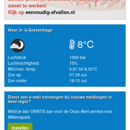
zweet te werken!
Kijk op
eenvoudig-afvallen.nl
Weer in 's-Gravenhage
8°C
Luchtdruk
1000 bar
Luchtvochtigheid
75%
Min/max. temp.
6,67 tot 8,33°C
Zon op
07:39 uur
Zon onder
18:13 uur
Direct een e-mail ontvangen bij nieuwe meldingen in
deze regio?
Meld je dan GRATIS aan voor de Oozo Alert service voor
Willemspark
Instellen