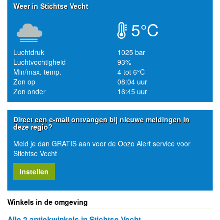
Weer in Stichtse Vecht
5°C
Luchtdruk
1025 bar
Luchtvochtigheid
93%
Min/max. temp.
4 tot 6°C
Zon op
08:04 uur
Zon onder
16:45 uur
Direct een e-mail ontvangen bij nieuwe meldingen in
deze regio?
Meld je dan GRATIS aan voor de Oozo Alert service voor
Stichtse Vecht
Instellen
Winkels in de omgeving
Alle 2 antiekwinkels in Stichtse Vecht