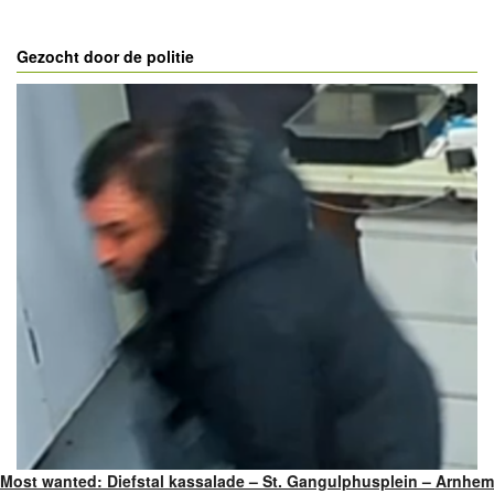
Gezocht door de politie
Most wanted: Diefstal kassalade – St. Gangulphusplein – Arnhem