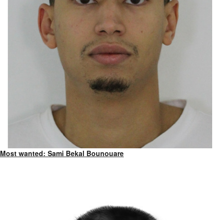
Most wanted: Sami Bekal Bounouare