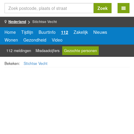
Zoek
Nederland
Stichtse Vecht
Home
Tijdlijn
Buurtinfo
112
Zakelijk
Nieuws
Wonen
Gezondheid
Video
112 meldingen
Misdaadcijfers
Gezochte personen
Bekeken:
Stichtse Vecht