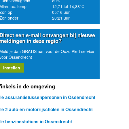
Luchtvochtigheid
80%
Min/max. temp.
12,71 tot 14,88°C
Zon op
05:16 uur
Zon onder
20:21 uur
Direct een e-mail ontvangen bij nieuwe
meldingen in deze regio?
Meld je dan GRATIS aan voor de Oozo Alert service
voor Ossendrecht
Instellen
inkels in de omgeving
lle assurantietussenpersonen in Ossendrecht
lle 2 auto-en-motorrijscholen in Ossendrecht
lle benzinestations in Ossendrecht