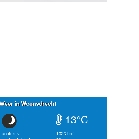
Weer in Woensdrecht
13°C
Luchtdruk
1023 bar