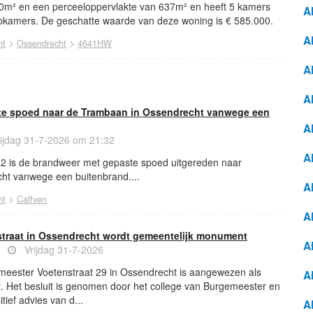
0m² en een perceeloppervlakte van 637m² en heeft 5 kamers
A
kamers. De geschatte waarde van deze woning is € 585.000.
A
>
>
ht
Ossendrecht
4641HW
A
A
te spoed naar de Trambaan in Ossendrecht vanwege een
A
ijdag 31-7-2026 om 21:32
A
32 is de brandweer met gepaste spoed uitgereden naar
ht vanwege een buitenbrand....
A
>
ht
Calfven
A
traat in Ossendrecht wordt gemeentelijk monument
A
ws
Vrijdag 31-7-2026
eester Voetenstraat 29 in Ossendrecht is aangewezen als
A
 Het besluit is genomen door het college van Burgemeester en
ief advies van d...
A