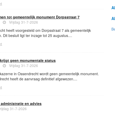
ht
A
en tot gemeentelijk monument Dorpsstraat 7
A
ws
Vrijdag 31-7-2026
Be
cht heeft voorgesteld om Dorpsstraat 7 als gemeentelijk
Dit besluit ligt ter inzage tot 25 augustus....
ht
krijgt geen monumentale status
ws
Vrijdag 31-7-2026
akazerne in Ossendrecht wordt geen gemeentelijk monument.
echt heeft de aanvraag definitief afgewezen....
ht
 administratie en advies
rijdag 31-7-2026