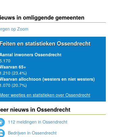
ieuws in omliggende gemeenten
ergen op Zoom
Feiten en statistieken Ossendrecht
Aantal inwoners Ossendrecht
5.170
Waarvan 65+
1.210 (23.4%)
Waarvan allochtoon (westers en niet westers)
1.070 (20.7%)
Meer weetjes en statistieken over Ossendrecht
eer nieuws in Ossendrecht
112 meldingen in Ossendrecht
Bedrijven in Ossendrecht