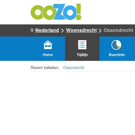
Nederland
Woensdrecht
Ossendrecht
Home
Tijdlijn
Buurtinfo
Recent bekeken:
Ossendrecht