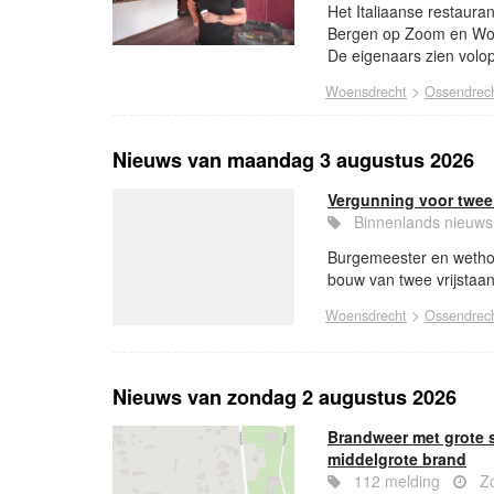
Het Italiaanse restauran
Bergen op Zoom en Wou
De eigenaars zien volop
>
Woensdrecht
Ossendrec
Nieuws van maandag 3 augustus 2026
Vergunning voor twee
Binnenlands nieu
Burgemeester en wetho
bouw van twee vrijstaa
>
Woensdrecht
Ossendrec
Nieuws van zondag 2 augustus 2026
Brandweer met grote 
middelgrote brand
112 melding
Zo