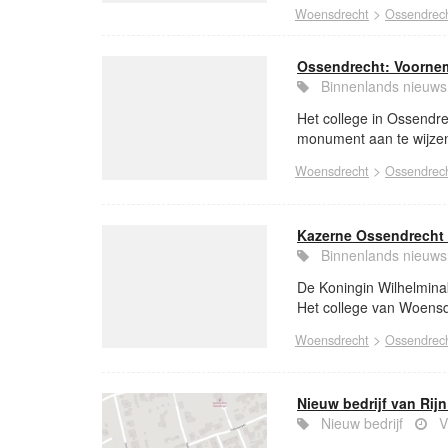
>
Woensdrecht
Ossendrec
Ossendrecht: Voornem
Binnenlands nieu
Het college in Ossendre
monument aan te wijzen. 
>
Woensdrecht
Ossendrec
Kazerne Ossendrecht 
Binnenlands nieu
De Koningin Wilhelmin
Het college van Woensdr
>
Woensdrecht
Ossendrec
Nieuw bedrijf van Rijn
Nieuw bedrijf
V