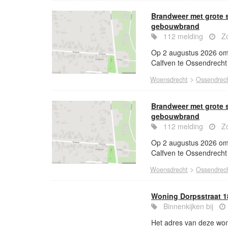
Brandweer met grote 
gebouwbrand
112 melding
Zo
Op 2 augustus 2026 om 
Calfven te Ossendrecht
>
Woensdrecht
Ossendrec
Brandweer met grote 
gebouwbrand
112 melding
Zo
Op 2 augustus 2026 om 
Calfven te Ossendrecht
>
Woensdrecht
Ossendrec
Woning Dorpsstraat 1
Binnenkijken bij
Het adres van deze woni