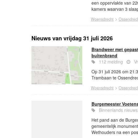
een oppervlakte van 22
kamers waarvan 3 slaap
>
Woensdrecht
Ossendrec
Nieuws van vrijdag 31 juli 2026
Brandweer met gepas
buitenbrand
112 melding
Vr
Op 31 juli 2026 om 21:
Trambaan te Ossendrec
>
Woensdrecht
Ossendrec
Burgemeester Voetens
Binnenlands nieu
Het pand aan de Burgem
gemeentelijk monument.
Wethouders na een posit