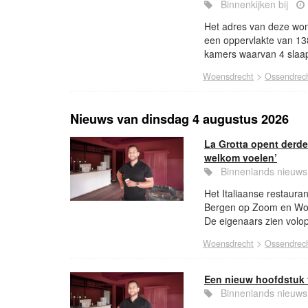
Binnenkijken bij
Het adres van deze woni
een oppervlakte van 13
kamers waarvan 4 slaap
>
Woensdrecht
Ossendrec
Nieuws van dinsdag 4 augustus 2026
La Grotta opent derde
welkom voelen’
Binnenlands nieu
Het Italiaanse restauran
Bergen op Zoom en Wou
De eigenaars zien volop
>
Woensdrecht
Ossendrec
Een nieuw hoofdstuk 
Binnenlands nieu