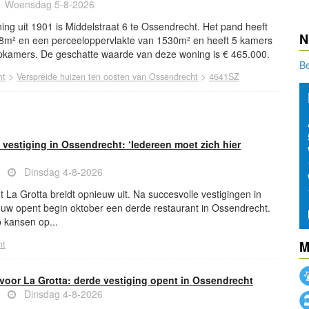
Woensdag 5-8-2026
ng uit 1901 is Middelstraat 6 te Ossendrecht. Het pand heeft
N
8m² en een perceeloppervlakte van 1530m² en heeft 5 kamers
kamers. De geschatte waarde van deze woning is € 465.000.
B
>
>
ht
Verspreide huizen ten oosten van Ossendrecht
4641SZ
 vestiging in Ossendrecht: ‘Iedereen moet zich hier
ws
Dinsdag 4-8-2026
t La Grotta breidt opnieuw uit. Na succesvolle vestigingen in
w opent begin oktober een derde restaurant in Ossendrecht.
 kansen op...
ht
M
voor La Grotta: derde vestiging opent in Ossendrecht
ws
Dinsdag 4-8-2026