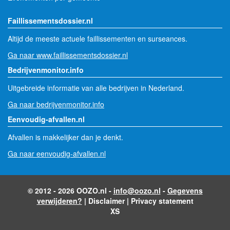
Faillissementsdossier.nl
Altijd de meeste actuele faillissementen en surseances.
Ga naar www.faillissementsdossier.nl
Bedrijvenmonitor.info
Uitgebreide informatie van alle bedrijven in Nederland.
Ga naar bedrijvenmonitor.info
Eenvoudig-afvallen.nl
Afvallen is makkelijker dan je denkt.
Ga naar eenvoudig-afvallen.nl
© 2012 - 2026 OOZO.nl -
info@oozo.nl
-
Gegevens
verwijderen?
|
Disclaimer
|
Privacy statement
XS