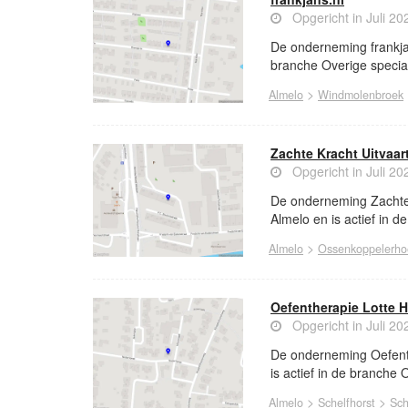
Opgericht in Juli 20
De onderneming frankjan
branche Overige speciali
>
Almelo
Windmolenbroek
Zachte Kracht Uitvaar
Opgericht in Juli 20
De onderneming Zachte K
Almelo en is actief in d
>
Almelo
Ossenkoppelerho
Oefentherapie Lotte H
Opgericht in Juli 20
De onderneming Oefenthe
is actief in de branche
>
>
Almelo
Schelfhorst
Sch