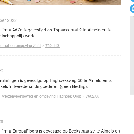
ber 2022
firma AdZo is gevestigd op Topaasstraat 2 te Almelo en is
atschappelijk werk.
>
straat en omgeving Zuid
7601HG
26
uimingen is gevestigd op Haghoeksweg 50 te Almelo en is
nkels in tweedehands goederen (geen kleding).
>
>
Vriezenveenseweg en omgeving Haghoek Oost
7602XX
26
firma EuropaFloors is gevestigd op Beekstraat 27 te Almelo en