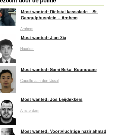
ezocht door de politie
Most wanted: Diefstal kassalade – St.
Gangulphusplein – Arnhem
Arnhem
Most wanted: Jian Xia
Haarlem
Most wanted: Sami Bekal Bounouare
Capelle aan den IJssel
Most wanted: Jos Leijdekkers
Amsterdam
Most wanted: Voortvluchtige nazir ahmad