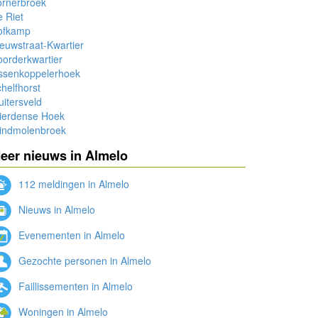
ornerbroek
 Riet
ofkamp
euwstraat-Kwartier
orderkwartier
ssenkoppelerhoek
helfhorst
uitersveld
ierdense Hoek
indmolenbroek
eer nieuws in Almelo
112 meldingen in Almelo
Nieuws in Almelo
Evenementen in Almelo
Gezochte personen in Almelo
Faillissementen in Almelo
Woningen in Almelo