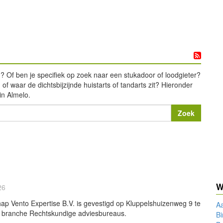
gd? Of ben je specifiek op zoek naar een stukadoor of loodgieter?
of waar de dichtsbijzijnde huistarts of tandarts zit? Hieronder
in Almelo.
W
26
ap Vento Expertise B.V. is gevestigd op Kluppelshuizenweg 9 te
A
de branche Rechtskundige adviesbureaus.
B