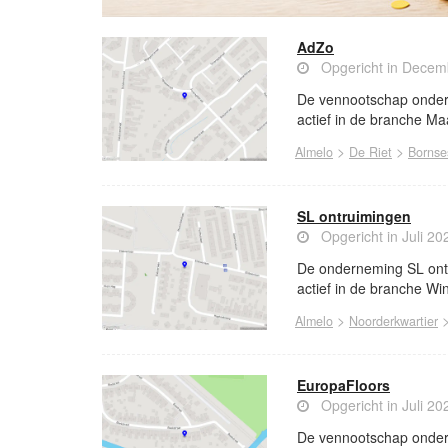
AdZo
Opgericht in Decem
De vennootschap onder 
actief in de branche Ma
>
>
Almelo
De Riet
Bornse
SL ontruimingen
Opgericht in Juli 20
De onderneming SL ontr
actief in de branche Wi
>
Almelo
Noorderkwartier
EuropaFloors
Opgericht in Juli 20
De vennootschap onder 