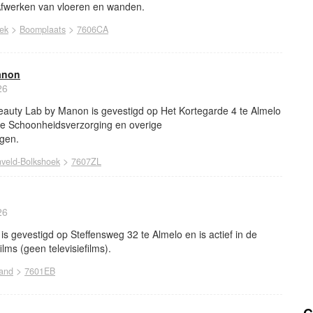
 Afwerken van vloeren en wanden.
>
>
ek
Boomplaats
7606CA
anon
26
uty Lab by Manon is gevestigd op Het Kortegarde 4 te Almelo
che Schoonheidsverzorging en overige
gen.
>
nveld-Bolkshoek
7607ZL
26
is gevestigd op Steffensweg 32 te Almelo en is actief in de
lms (geen televisiefilms).
>
and
7601EB