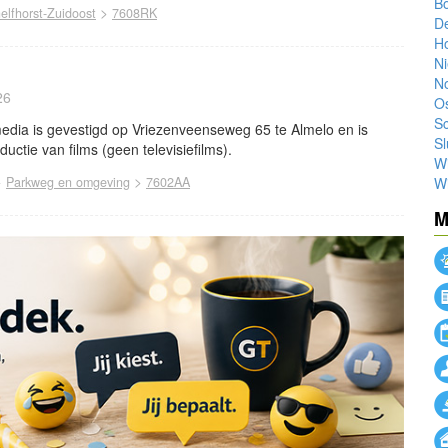
B
>
elfhorst-Zuidoost
7608RK
De
H
Ni
No
26
O
Sc
ia is gevestigd op Vriezenveenseweg 65 te Almelo en is
Sl
ductie van films (geen televisiefilms).
W
>
>
Parkweg en omgeving
7602AA
W
M