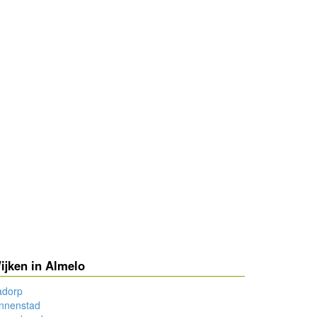
ijken in Almelo
adorp
innenstad