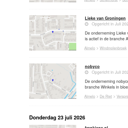
Lieke van Groningen
Opgericht in Juli 20
De onderneming Lieke v
is actief in de branche 
>
Almelo
Windmolenbroek
nobyco
Opgericht in Juli 20
De onderneming nobyco i
branche Winkels in blo
>
>
Almelo
De Riet
Verspr
Donderdag 23 juli 2026
frankjans.nl