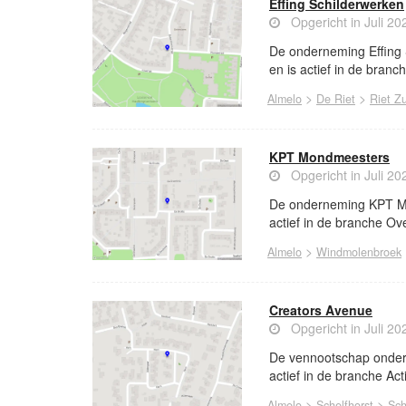
Effing Schilderwerken
Opgericht in Juli 20
De onderneming Effing 
en is actief in de branc
>
>
Almelo
De Riet
Riet Z
KPT Mondmeesters
Opgericht in Juli 20
De onderneming KPT Mon
actief in de branche O
>
Almelo
Windmolenbroek
Creators Avenue
Opgericht in Juli 20
De vennootschap onder 
actief in de branche Ac
>
>
Almelo
Schelfhorst
Sch