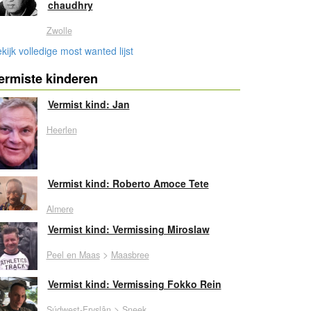
chaudhry
Zwolle
kijk volledige most wanted lijst
ermiste kinderen
Vermist kind: Jan
Heerlen
Vermist kind: Roberto Amoce Tete
Almere
Vermist kind: Vermissing Miroslaw
>
Peel en Maas
Maasbree
Vermist kind: Vermissing Fokko Rein
>
Súdwest-Fryslân
Sneek