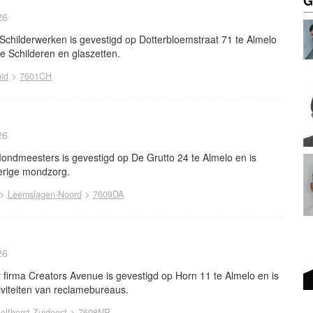
G
26
Schilderwerken is gevestigd op Dotterbloemstraat 71 te Almelo
he Schilderen en glaszetten.
>
uid
7601CH
26
dmeesters is gevestigd op De Grutto 24 te Almelo en is
verige mondzorg.
>
>
Leemslagen-Noord
7609DA
26
firma Creators Avenue is gevestigd op Horn 11 te Almelo en is
tiviteiten van reclamebureaus.
>
elfhorst-Zuidoost
7608NR