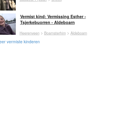
Vermist kind: Vermissing Esther -
Tsjerkebuorren - Aldeboarn
>
>
Heerenveen
Boarnsterhim
Aldeboarn
er vermiste kinderen