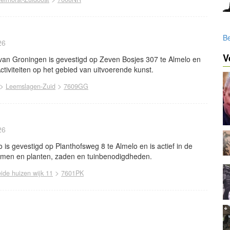
Be
26
V
an Groningen is gevestigd op Zeven Bosjes 307 te Almelo en
Activiteiten op het gebied van uitvoerende kunst.
>
>
Leemslagen-Zuid
7609GG
26
s gevestigd op Planthofsweg 8 te Almelo en is actief in de
emen en planten, zaden en tuinbenodigdheden.
>
eide huizen wijk 11
7601PK