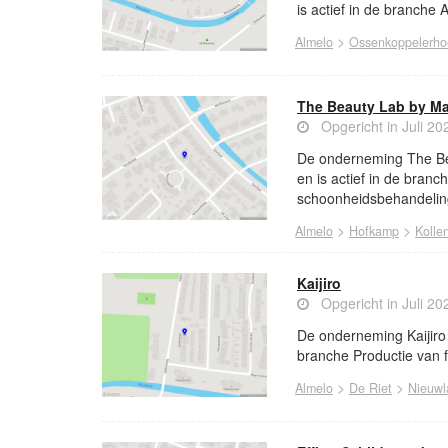
is actief in de branche
>
Almelo
Ossenkoppelerho
The Beauty Lab by M
Opgericht in Juli 20
De onderneming The Bea
en is actief in de bran
schoonheidsbehandelin
>
>
Almelo
Hofkamp
Kolle
Kaijiro
Opgericht in Juli 20
De onderneming Kaijiro 
branche Productie van fi
>
>
Almelo
De Riet
Nieuwl