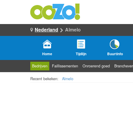
Nederland
Almelo
Home
Tijdlijn
Buurtinfo
Bedrijven
Faillissementen
Onroerend goed
Branchever
Recent bekeken:
Almelo