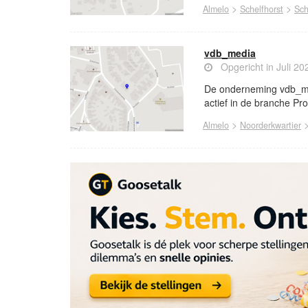
>
>
Almelo
Schelfhorst
Sch
vdb_media
Opgericht in Juli 20
De onderneming vdb_med
actief in de branche Pro
>
Almelo
Noorderkwartier