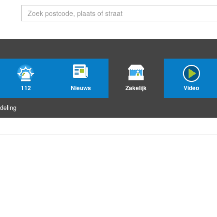
112
Nieuws
Zakelijk
Video
deling