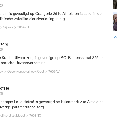
26
s.nl is gevestigd op Orangerie 26 te Almelo en is actief in de
stische zakelijke dienstverlening, n.e.g..
>
>
Nijrees
7609ZH
Me
tzorg
26
racht Uitvaartzorg is gevestigd op P.C. Boutensstraat 229 te
e branche Uitvaartverzorging.
>
>
ek
Ossenkoppelerhoek-Oost
7606AV
ofsté
26
rapie Lotte Hofsté is gevestigd op Hillenraadt 2 te Almelo en
 Overige paramedische zorg.
>
elfhorst-Zuidoost
7608NC