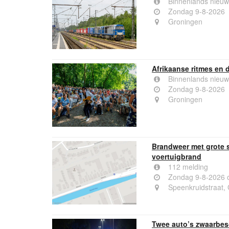
Binnenlands nieuw
Zondag 9-8-2026
Groningen
Afrikaanse ritmes en d
Binnenlands nieuw
Zondag 9-8-2026
Groningen
Brandweer met grote 
voertuigbrand
112 melding
Zondag 9-8-2026 
Speenkruidstraat,
Twee auto’s zwaarbes