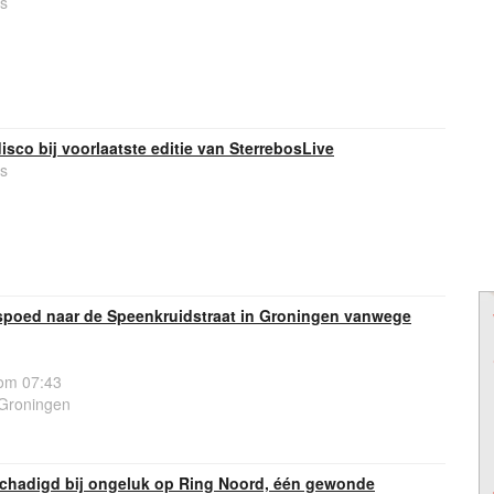
s
isco bij voorlaatste editie van SterrebosLive
s
spoed naar de Speenkruidstraat in Groningen vanwege
om 07:43
 Groningen
chadigd bij ongeluk op Ring Noord, één gewonde