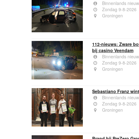
Binnenlands nieuw
Zondag 9-8-2026
Groningen
112-nieuws: Zware bot
bij casino Veendam
Binnenlands nieuw
Zondag 9-8-2026
Groningen
Sebastiano Franz wint
Binnenlands nieuw
Zondag 9-8-2026
Groningen
Brand bij PreZero Gro