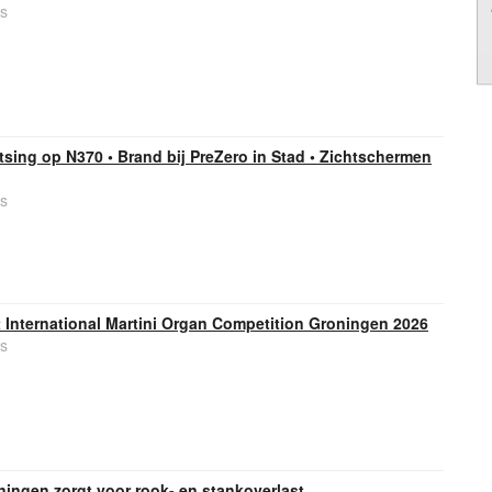
s
sing op N370 • Brand bij PreZero in Stad • Zichtschermen
s
 International Martini Organ Competition Groningen 2026
s
ningen zorgt voor rook- en stankoverlast