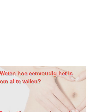
Weten hoe eenvoudig het is
om af te vallen?