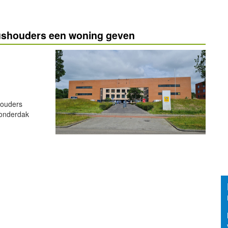
tushouders een woning geven
houders
 onderdak