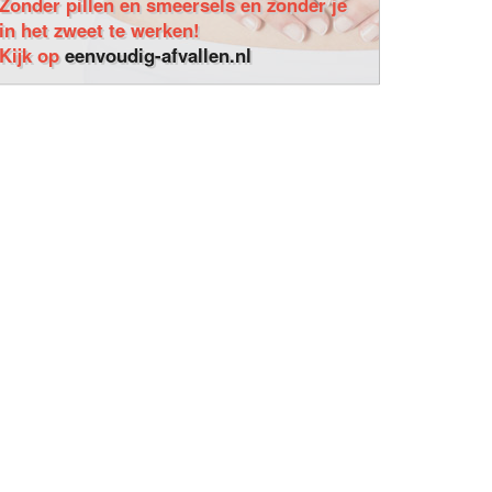
Zonder pillen en smeersels en zonder je
in het zweet te werken!
Kijk op
eenvoudig-afvallen.nl