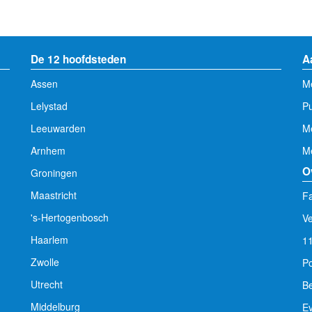
De 12 hoofdsteden
A
Assen
Me
Lelystad
Pu
Leeuwarden
M
Arnhem
Me
O
Groningen
Maastricht
Fa
's-Hertogenbosch
V
Haarlem
1
Zwolle
Po
Utrecht
Be
Middelburg
E