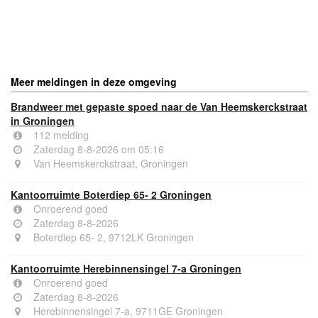
- Advertentie -
powered by
powered by
Meer meldingen in deze omgeving
Brandweer met gepaste spoed naar de Van Heemskerckstraat
in Groningen
112 melding
Zaterdag 8-8-2026 om 05:16
Van Heemskerckstraat, Groningen
Kantoorruimte Boterdiep 65- 2 Groningen
Onroerend goed
Zaterdag 8-8-2026
Boterdiep 65- 2, 9712LK Groningen
Kantoorruimte Herebinnensingel 7-a Groningen
Onroerend goed
Zaterdag 8-8-2026
Herebinnensingel 7-a, 9711GE Groningen