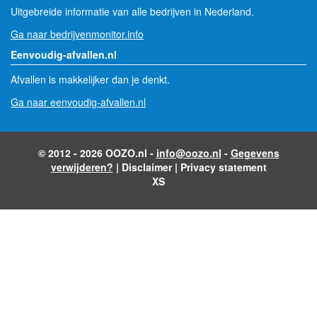
Uitgebreide informatie van alle bedrijven in Nederland.
Ga naar bedrijvenmonitor.info
Eenvoudig-afvallen.nl
Afvallen is makkelijker dan je denkt.
Ga naar eenvoudig-afvallen.nl
© 2012 - 2026 OOZO.nl -
info@oozo.nl
-
Gegevens
verwijderen?
|
Disclaimer
|
Privacy statement
XS