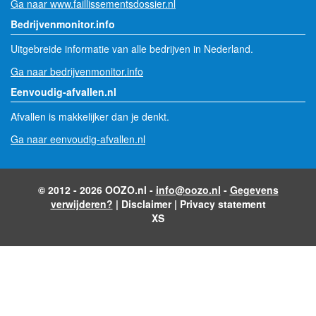
Ga naar www.faillissementsdossier.nl
Bedrijvenmonitor.info
Uitgebreide informatie van alle bedrijven in Nederland.
Ga naar bedrijvenmonitor.info
Eenvoudig-afvallen.nl
Afvallen is makkelijker dan je denkt.
Ga naar eenvoudig-afvallen.nl
© 2012 - 2026 OOZO.nl -
info@oozo.nl
-
Gegevens
verwijderen?
|
Disclaimer
|
Privacy statement
XS