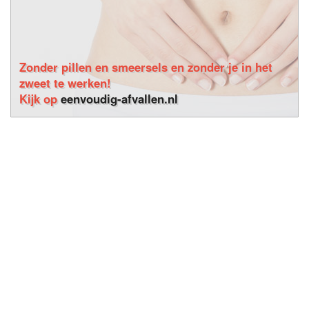
Zonder pillen en smeersels en zonder je in het
zweet te werken!
Kijk op
eenvoudig-afvallen.nl