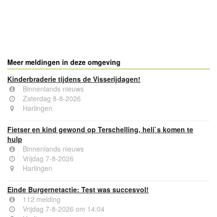
- Advertentie -
powered by
powered by
Meer meldingen in deze omgeving
Kinderbraderie tijdens de Visserijdagen!
Binnenlands nieuws
Zaterdag 8-8-2026
Harlingen
Fietser en kind gewond op Terschelling, heli`s komen te
hulp
Binnenlands nieuws
Vrijdag 7-8-2026
Harlingen
Einde Burgernetactie: Test was succesvol!
112 melding
Vrijdag 7-8-2026 om 14:04