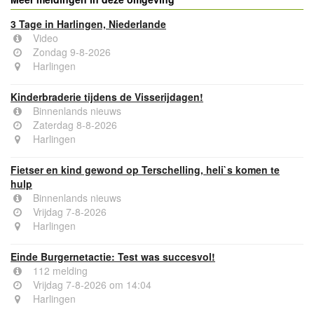
3 Tage in Harlingen, Niederlande
Video
Zondag 9-8-2026
Harlingen
Kinderbraderie tijdens de Visserijdagen!
Binnenlands nieuws
Zaterdag 8-8-2026
Harlingen
Fietser en kind gewond op Terschelling, heli`s komen te
hulp
Binnenlands nieuws
Vrijdag 7-8-2026
Harlingen
Einde Burgernetactie: Test was succesvol!
112 melding
Vrijdag 7-8-2026 om 14:04
Harlingen