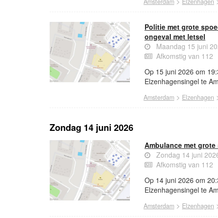
>
Amsterdam
Elzenhagen
Politie met grote sp
ongeval met letsel
Maandag 15 juni 20
Afkomstig van 112
Op 15 juni 2026 om 19:3
Elzenhagensingel te Am
>
Amsterdam
Elzenhagen
Zondag 14 juni 2026
Ambulance met grote 
Zondag 14 juni 202
Afkomstig van 112
Op 14 juni 2026 om 20:
Elzenhagensingel te A
>
Amsterdam
Elzenhagen