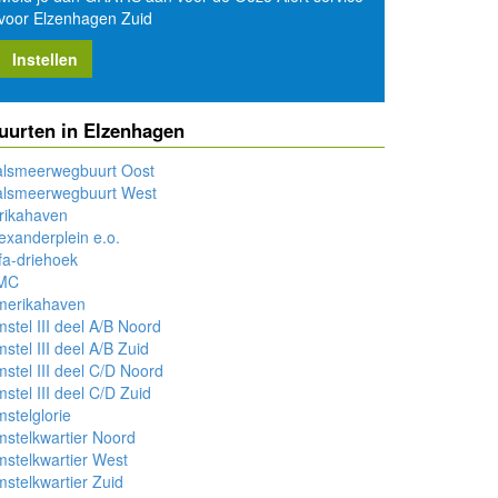
voor Elzenhagen Zuid
Instellen
uurten in Elzenhagen
alsmeerwegbuurt Oost
alsmeerwegbuurt West
rikahaven
exanderplein e.o.
fa-driehoek
MC
merikahaven
stel III deel A/B Noord
stel III deel A/B Zuid
stel III deel C/D Noord
stel III deel C/D Zuid
stelglorie
stelkwartier Noord
stelkwartier West
stelkwartier Zuid