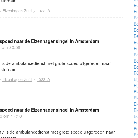
msterdam.
Be
>
>
Elzenhagen Zuid
1022LA
Be
Be
Be
B
Be
spoed naar de Elzenhagensingel in Amsterdam
Be
6 om 20:56
Be
Be
Be
6 is de ambulancedienst met grote spoed uitgereden naar
B
msterdam.
BG
>
>
B
Elzenhagen Zuid
1022LA
B
B
B
B
spoed naar de Elzenhagensingel in Amsterdam
B
26 om 17:18
Bo
B
B
17 is de ambulancedienst met grote spoed uitgereden naar
Br