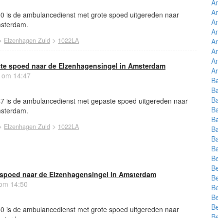
A
Am
50 is de ambulancedienst met grote spoed uitgereden naar
A
msterdam.
A
>
>
Elzenhagen Zuid
1022LA
An
An
An
te spoed naar de Elzenhagensingel in Amsterdam
Ar
6 om 14:47
B
B
Ba
47 is de ambulancedienst met gepaste spoed uitgereden naar
B
msterdam.
B
>
>
Elzenhagen Zuid
1022LA
B
B
Ba
B
Be
spoed naar de Elzenhagensingel in Amsterdam
Be
 om 14:50
Be
B
Be
50 is de ambulancedienst met grote spoed uitgereden naar
Be