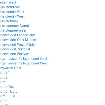
etten West
iksloterbreek
iksloterdijk Oost
iksloterdijk West
iksloterham
ikslotermeer Noord
ikslotermeerplein
itenveldert Midden Zuid
itenveldert Oost Midden
itenveldert West Midden
itenveldert Zuidoost
itenveldert Zuidwest
rgemeester Tellegenbuurt Oost
rgemeester Tellegenbuurt West
rgwallen Oost
urt 10
urt 2
urt 3
urt 4 Oost
urt 5 Noord
urt 5 Zuid
urt 6