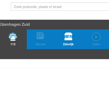
Elzenhagen Zuid
112
Nieuws
Zakelijk
Video