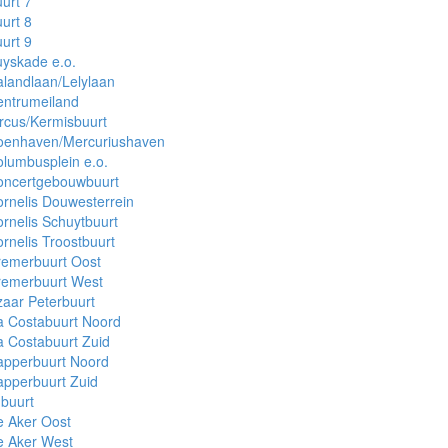
urt 7
urt 8
urt 9
yskade e.o.
landlaan/Lelylaan
entrumeiland
rcus/Kermisbuurt
oenhaven/Mercuriushaven
lumbusplein e.o.
oncertgebouwbuurt
rnelis Douwesterrein
rnelis Schuytbuurt
rnelis Troostbuurt
remerbuurt Oost
remerbuurt West
aar Peterbuurt
a Costabuurt Noord
 Costabuurt Zuid
apperbuurt Noord
pperbuurt Zuid
buurt
e Aker Oost
e Aker West