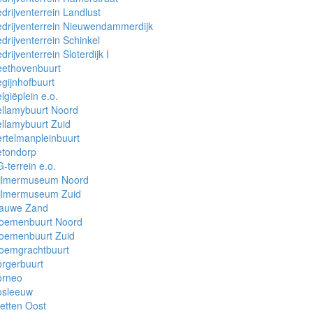
drijventerrein Landlust
drijventerrein Nieuwendammerdijk
drijventerrein Schinkel
drijventerrein Sloterdijk I
eethovenbuurt
gijnhofbuurt
lgiëplein e.o.
llamybuurt Noord
llamybuurt Zuid
rtelmanpleinbuurt
etondorp
-terrein e.o.
ijlmermuseum Noord
ijlmermuseum Zuid
lauwe Zand
loemenbuurt Noord
loemenbuurt Zuid
loemgrachtbuurt
rgerbuurt
orneo
osleeuw
etten Oost