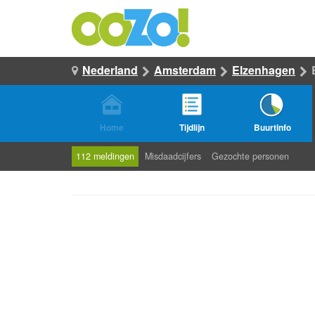
Nederland
Amsterdam
Elzenhagen
Home
Tijdlijn
Buurtinfo
112 meldingen
Misdaadcijfers
Gezochte personen