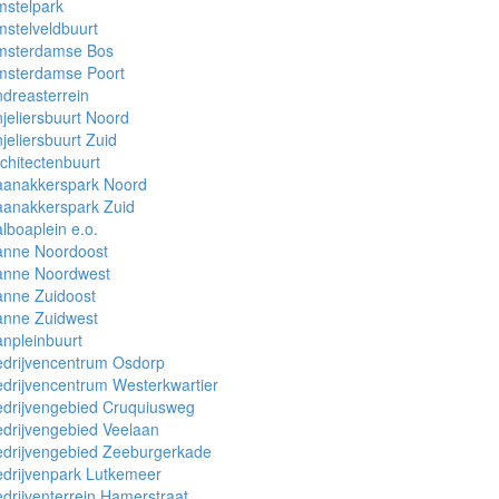
mstelpark
stelveldbuurt
msterdamse Bos
msterdamse Poort
dreasterrein
jeliersbuurt Noord
jeliersbuurt Zuid
chitectenbuurt
aanakkerspark Noord
aanakkerspark Zuid
lboaplein e.o.
anne Noordoost
anne Noordwest
anne Zuidoost
anne Zuidwest
npleinbuurt
edrijvencentrum Osdorp
drijvencentrum Westerkwartier
drijvengebied Cruquiusweg
drijvengebied Veelaan
edrijvengebied Zeeburgerkade
drijvenpark Lutkemeer
drijventerrein Hamerstraat