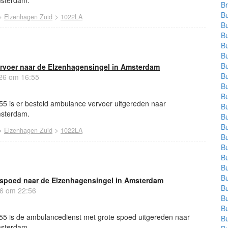
msterdam.
Br
Bu
>
>
Elzenhagen Zuid
1022LA
Bu
Bu
Bu
Bu
Bu
rvoer naar de Elzenhagensingel in Amsterdam
Bu
026 om 16:55
Bu
Bu
55 is er besteld ambulance vervoer uitgereden naar
Bu
msterdam.
Bu
Bu
>
>
Elzenhagen Zuid
1022LA
Bu
Bu
Bu
Bu
Bu
spoed naar de Elzenhagensingel in Amsterdam
Bu
26 om 22:56
Bu
Bu
55 is de ambulancedienst met grote spoed uitgereden naar
Bu
msterdam.