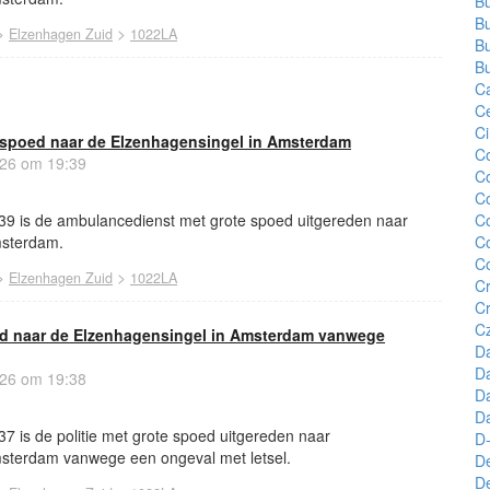
Bu
Bu
>
>
Elzenhagen Zuid
1022LA
Bu
Bu
Ca
C
Ci
spoed naar de Elzenhagensingel in Amsterdam
C
26 om 19:39
Co
C
39 is de ambulancedienst met grote spoed uitgereden naar
Co
msterdam.
Co
Co
>
>
Elzenhagen Zuid
1022LA
C
C
Cz
oed naar de Elzenhagensingel in Amsterdam vanwege
D
Da
26 om 19:38
D
Da
7 is de politie met grote spoed uitgereden naar
D-
sterdam vanwege een ongeval met letsel.
D
D