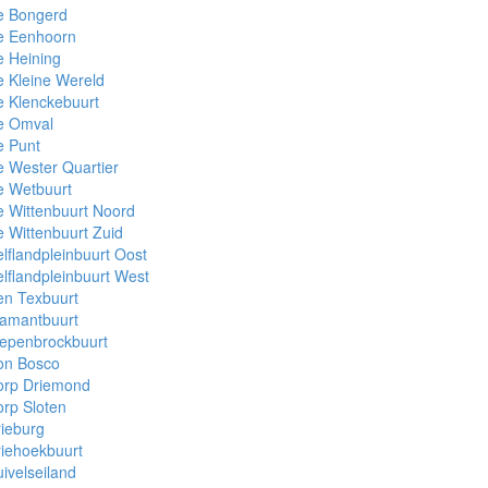
e Bongerd
e Eenhoorn
 Heining
 Kleine Wereld
 Klenckebuurt
e Omval
e Punt
 Wester Quartier
e Wetbuurt
 Wittenbuurt Noord
 Wittenbuurt Zuid
lflandpleinbuurt Oost
lflandpleinbuurt West
en Texbuurt
iamantbuurt
iepenbrockbuurt
on Bosco
orp Driemond
rp Sloten
ieburg
iehoekbuurt
ivelseiland