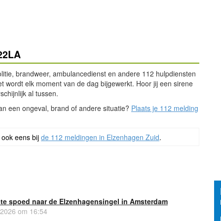
022LA
olitie, brandweer, ambulancedienst en andere 112 hulpdiensten
et wordt elk moment van de dag bijgewerkt. Hoor jij een sirene
chijnlijk al tussen.
 van een ongeval, brand of andere situatie?
Plaats je 112 melding
 ook eens bij
de 112 meldingen in Elzenhagen Zuid
.
te spoed naar de Elzenhagensingel in Amsterdam
 2026 om 16:54