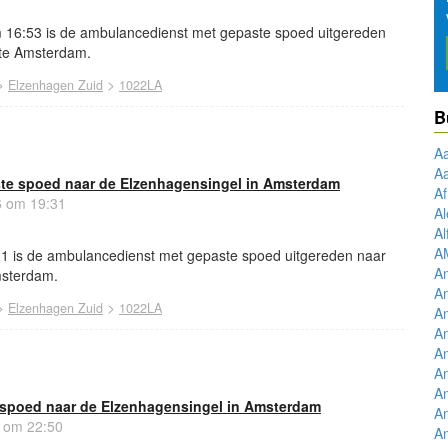
 16:53 is de ambulancedienst met gepaste spoed uitgereden
 te Amsterdam.
>
>
Elzenhagen Zuid
1022LA
B
A
A
te spoed naar de Elzenhagensingel in Amsterdam
Af
6 om 19:31
Al
Al
A
31 is de ambulancedienst met gepaste spoed uitgereden naar
A
msterdam.
Am
>
>
Elzenhagen Zuid
1022LA
Am
Am
Am
Am
Am
spoed naar de Elzenhagensingel in Amsterdam
Am
6 om 22:50
Am