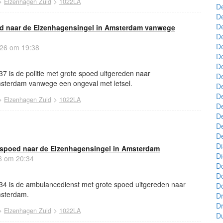
>
>
Elzenhagen Zuid
1022LA
D
D
De
oed naar de Elzenhagensingel in Amsterdam vanwege
De
De
26 om 19:38
D
D
7 is de politie met grote spoed uitgereden naar
De
sterdam vanwege een ongeval met letsel.
D
De
>
>
Elzenhagen Zuid
1022LA
De
De
De
D
D
spoed naar de Elzenhagensingel in Amsterdam
D
6 om 20:34
D
D
34 is de ambulancedienst met grote spoed uitgereden naar
Do
msterdam.
Dr
Dr
>
>
Elzenhagen Zuid
1022LA
Du