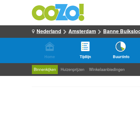
Nederland
Amsterdam
Banne Buikslo
Home
Tijdlijn
Buurtinfo
Binnenkijken
Huizenprijzen
Winkelaanbiedingen