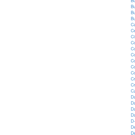
Bu
Bu
Bu
Bu
Ca
C
Ci
C
Co
C
Co
Co
Co
C
C
Cz
D
Da
D
Da
D-
D
D