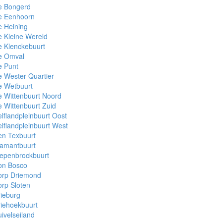
e Bongerd
e Eenhoorn
 Heining
 Kleine Wereld
 Klenckebuurt
e Omval
e Punt
 Wester Quartier
e Wetbuurt
 Wittenbuurt Noord
 Wittenbuurt Zuid
lflandpleinbuurt Oost
lflandpleinbuurt West
en Texbuurt
iamantbuurt
iepenbrockbuurt
on Bosco
orp Driemond
rp Sloten
ieburg
iehoekbuurt
ivelseiland