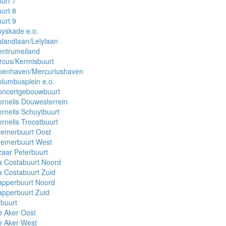
urt 7
urt 8
urt 9
yskade e.o.
landlaan/Lelylaan
entrumeiland
rcus/Kermisbuurt
oenhaven/Mercuriushaven
lumbusplein e.o.
oncertgebouwbuurt
rnelis Douwesterrein
rnelis Schuytbuurt
rnelis Troostbuurt
remerbuurt Oost
remerbuurt West
aar Peterbuurt
a Costabuurt Noord
 Costabuurt Zuid
apperbuurt Noord
pperbuurt Zuid
buurt
e Aker Oost
e Aker West