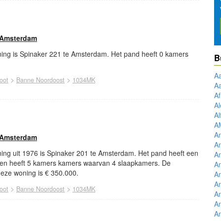
 Amsterdam
ing is Spinaker 221 te Amsterdam. Het pand heeft 0 kamers
B
A
>
>
oot
Banne Noordoost
1034MK
A
Af
Al
Al
A
A
 Amsterdam
Am
ing uit 1976 is Spinaker 201 te Amsterdam. Het pand heeft een
Am
 en heeft 5 kamers kamers waarvan 4 slaapkamers. De
Am
eze woning is € 350.000.
Am
Am
>
>
oot
Banne Noordoost
1034MK
Am
Am
Am