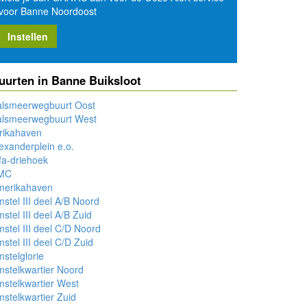
voor Banne Noordoost
Instellen
uurten in Banne Buiksloot
alsmeerwegbuurt Oost
alsmeerwegbuurt West
rikahaven
exanderplein e.o.
fa-driehoek
MC
merikahaven
stel III deel A/B Noord
stel III deel A/B Zuid
stel III deel C/D Noord
stel III deel C/D Zuid
stelglorie
stelkwartier Noord
stelkwartier West
stelkwartier Zuid