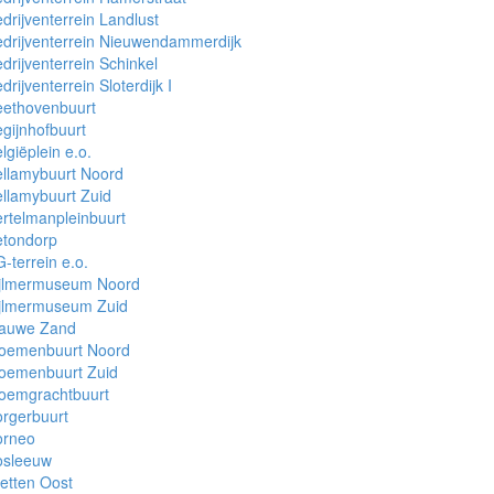
drijventerrein Landlust
drijventerrein Nieuwendammerdijk
drijventerrein Schinkel
drijventerrein Sloterdijk I
eethovenbuurt
gijnhofbuurt
lgiëplein e.o.
llamybuurt Noord
llamybuurt Zuid
rtelmanpleinbuurt
etondorp
-terrein e.o.
ijlmermuseum Noord
ijlmermuseum Zuid
lauwe Zand
loemenbuurt Noord
loemenbuurt Zuid
loemgrachtbuurt
rgerbuurt
orneo
osleeuw
etten Oost