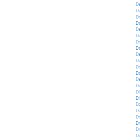
D
D
De
De
De
D
D
De
D
De
De
De
De
D
D
D
D
D
Do
Dr
Dr
Du