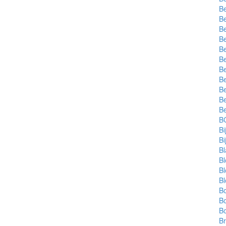
Be
Be
Be
powered by
Be
powered by
B
Be
Be
Be
Be
Be
B
BG
B
B
B
B
B
B
Bo
B
B
Br