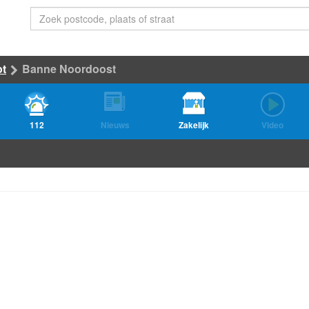
ot
Banne Noordoost
112
Nieuws
Zakelijk
Video