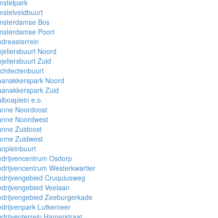
mstelpark
stelveldbuurt
msterdamse Bos
msterdamse Poort
dreasterrein
jeliersbuurt Noord
jeliersbuurt Zuid
chitectenbuurt
aanakkerspark Noord
aanakkerspark Zuid
lboaplein e.o.
anne Noordoost
anne Noordwest
anne Zuidoost
anne Zuidwest
npleinbuurt
edrijvencentrum Osdorp
drijvencentrum Westerkwartier
drijvengebied Cruquiusweg
drijvengebied Veelaan
edrijvengebied Zeeburgerkade
drijvenpark Lutkemeer
drijventerrein Hamerstraat