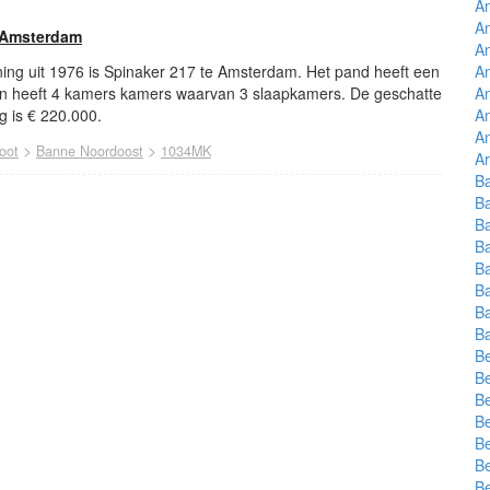
A
Am
 Amsterdam
A
ing uit 1976 is Spinaker 217 te Amsterdam. Het pand heeft een
A
n heeft 4 kamers kamers waarvan 3 slaapkamers. De geschatte
An
 is € 220.000.
An
An
>
>
oot
Banne Noordoost
1034MK
Ar
B
B
Ba
B
B
B
B
Ba
B
Be
Be
Be
B
Be
Be