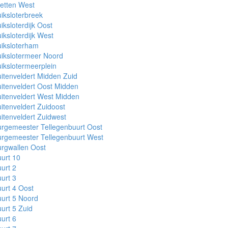
etten West
iksloterbreek
iksloterdijk Oost
iksloterdijk West
iksloterham
ikslotermeer Noord
ikslotermeerplein
itenveldert Midden Zuid
itenveldert Oost Midden
itenveldert West Midden
itenveldert Zuidoost
itenveldert Zuidwest
rgemeester Tellegenbuurt Oost
rgemeester Tellegenbuurt West
rgwallen Oost
urt 10
urt 2
urt 3
urt 4 Oost
urt 5 Noord
urt 5 Zuid
urt 6