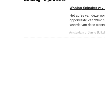
Woning Spinaker 217
Het adres van deze won
oppervlakte van 93m² e
waarde van deze woning
>
Amsterdam
Banne Buiksl