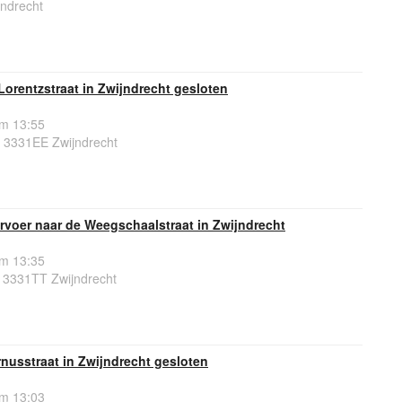
jndrecht
Lorentzstraat in Zwijndrecht gesloten
om 13:55
, 3331EE Zwijndrecht
rvoer naar de Weegschaalstraat in Zwijndrecht
om 13:35
 3331TT Zwijndrecht
nusstraat in Zwijndrecht gesloten
om 13:03