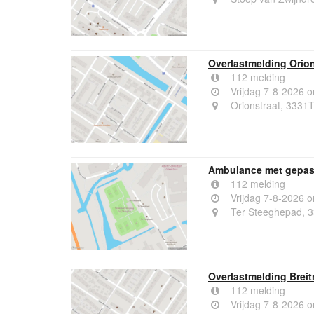
Overlastmelding Orion
112 melding
Vrijdag 7-8-2026 
Orionstraat, 3331T
Ambulance met gepast
112 melding
Vrijdag 7-8-2026 
Ter Steeghepad, 3
Overlastmelding Breit
112 melding
Vrijdag 7-8-2026 