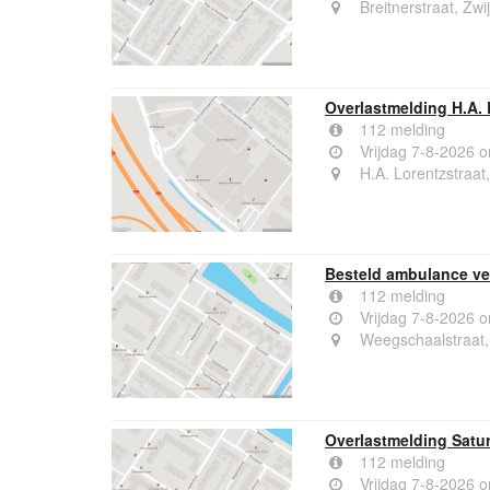
Breitnerstraat, Zwi
Overlastmelding H.A. 
112 melding
Vrijdag 7-8-2026 
H.A. Lorentzstraat
Besteld ambulance ve
112 melding
Vrijdag 7-8-2026 
Weegschaalstraat,
Overlastmelding Satur
112 melding
Vrijdag 7-8-2026 