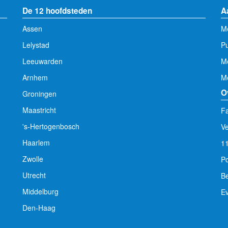
De 12 hoofdsteden
A
Assen
Me
Lelystad
Pu
Leeuwarden
M
Arnhem
Me
O
Groningen
Maastricht
Fa
's-Hertogenbosch
V
Haarlem
1
Zwolle
Po
Utrecht
Be
Middelburg
E
Den-Haag