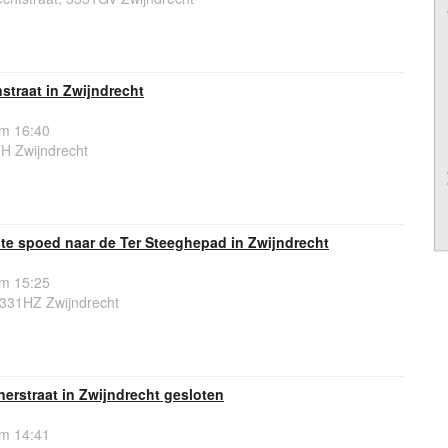
straat in Zwijndrecht
om 16:40
H Zwijndrecht
e spoed naar de Ter Steeghepad in Zwijndrecht
om 15:25
331HZ Zwijndrecht
nerstraat in Zwijndrecht gesloten
om 14:41