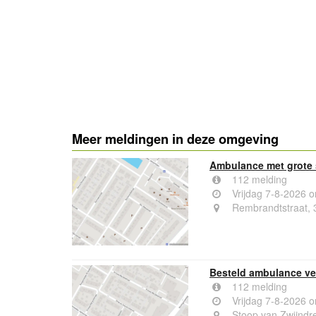
Meer meldingen in deze omgeving
Ambulance met grote 
112 melding
Vrijdag 7-8-2026 
Rembrandtstraat, 
Besteld ambulance ver
112 melding
Vrijdag 7-8-2026 
Stoop van Zwijndre