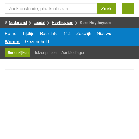
Zoek
Nederland
Leudal
Heythuysen
Kern Heythuysen
Home
Tijdlijn
Buurtinfo
112
Zakelijk
Nieuws
Wonen
Gezondheid
Binnenkijken
Huizenprijzen
Aanbiedingen