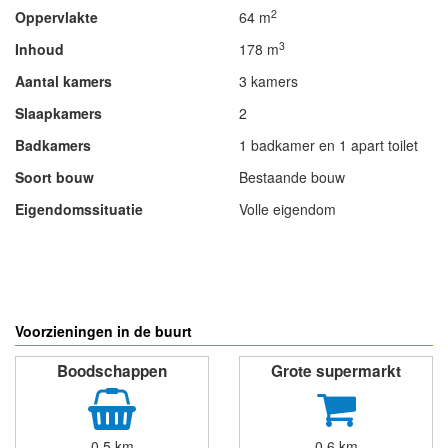
2
Oppervlakte
64 m
3
Inhoud
178 m
Aantal kamers
3 kamers
Slaapkamers
2
Badkamers
1 badkamer en 1 apart toilet
Soort bouw
Bestaande bouw
Eigendomssituatie
Volle eigendom
- Advertentie -
powered by
powered by
Voorzieningen in de buurt
Boodschappen
Grote supermarkt
0,5 km
0,6 km