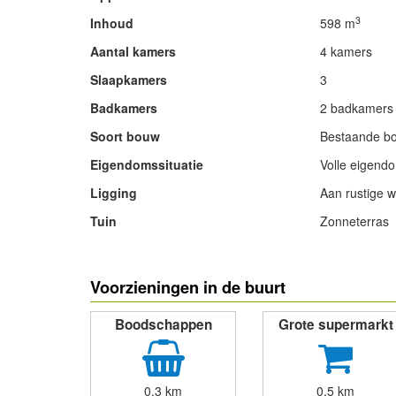
3
Inhoud
598 m
Aantal kamers
4 kamers
Slaapkamers
3
Badkamers
2 badkamers e
Soort bouw
Bestaande b
Eigendomssituatie
Volle eigend
Ligging
Aan rustige 
Tuin
Zonneterras
- Advertentie -
Voorzieningen in de buurt
Boodschappen
Grote supermarkt
0,3 km
0,5 km