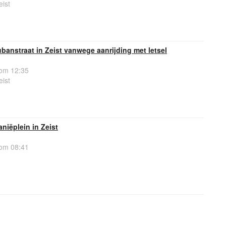
ist
ubanstraat in Zeist vanwege aanrijding met letsel
om 12:35
ist
niëplein in Zeist
om 08:41