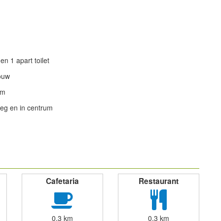
n 1 apart toilet
ouw
om
weg en in centrum
powered by
Cafetaria
Restaurant
0,3 km
0,3 km