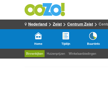
Nederland
Zeist
Centrum Zeist
Cent
Home
Tijdlijn
Buurtinfo
Binnenkijken
Huizenprijzen
Winkelaanbiedingen