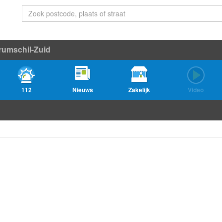
rumschil-Zuid
112
Nieuws
Zakelijk
Video