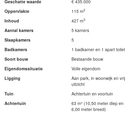
Geschatte waarde
€ 435.000
2
Oppervlakte
115 m
3
Inhoud
427 m
Aantal kamers
5 kamers
Slaapkamers
5
Badkamers
1 badkamer en 1 apart toilet
Soort bouw
Bestaande bouw
Eigendomssituatie
Volle eigendom
Ligging
Aan park, in woonwijk en vrij
uitzicht
Tuin
Achtertuin en voortuin
Achtertuin
63 m² (10,50 meter diep en
6,00 meter breed)
- Advertentie -
powered by
powered by