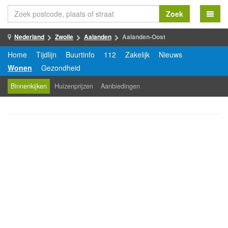
Zoek
Nederland
Zwolle
Aalanden
Aalanden-Oost
Home
Tijdlijn
Buurtinfo
112
Zakelijk
Nieuws
Wonen
Gezondheid
Binnenkijken
Huizenprijzen
Aanbiedingen