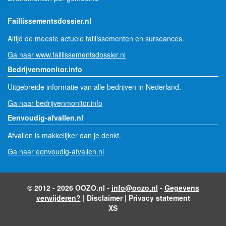
Faillissementsdossier.nl
Altijd de meeste actuele faillissementen en surseances.
Ga naar www.faillissementsdossier.nl
Bedrijvenmonitor.info
Uitgebreide informatie van alle bedrijven in Nederland.
Ga naar bedrijvenmonitor.info
Eenvoudig-afvallen.nl
Afvallen is makkelijker dan je denkt.
Ga naar eenvoudig-afvallen.nl
© 2012 - 2026 OOZO.nl -
info@oozo.nl
-
Gegevens
verwijderen?
|
Disclaimer
|
Privacy statement
XS