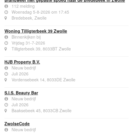
Brandweer met gepaste spoed naar de Bredebeek in Zwolle
112 melding
Woensdag 5-8-2026 om 17:45
Bredebeek, Zwolle
Woning Tilligterbeek 39 Zwolle
Binnenkijken bij
Vrijdag 31-7-2026
Tilligterbeek 39, 8033BT Zwolle
HJB Property B.V.
Nieuw bedrijf
Juli 2026
Vordensebeek 14, 8033DE Zwolle
S.I.S. Beauty Bar
Nieuw bedrijf
Juli 2026
Baaksebeek 45, 8033CB Zwolle
ZwolseCode
Nieuw bedrijf