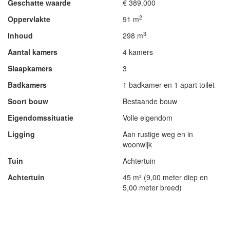
Geschatte waarde
€ 389.000
2
Oppervlakte
91 m
3
Inhoud
298 m
Aantal kamers
4 kamers
Slaapkamers
3
Badkamers
1 badkamer en 1 apart toilet
Soort bouw
Bestaande bouw
Eigendomssituatie
Volle eigendom
Ligging
Aan rustige weg en in
woonwijk
Tuin
Achtertuin
Achtertuin
45 m² (9,00 meter diep en
5,00 meter breed)
- Advertentie -
powered by
powered by