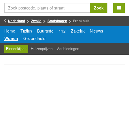
Zoek
Nederland
Zwolle
Stadshagen
Frankhuis
Home
Tijdlijn
Buurtinfo
112
Zakelijk
Nieuws
Wonen
Gezondheid
Binnenkijken
Huizenprijzen
Aanbiedingen