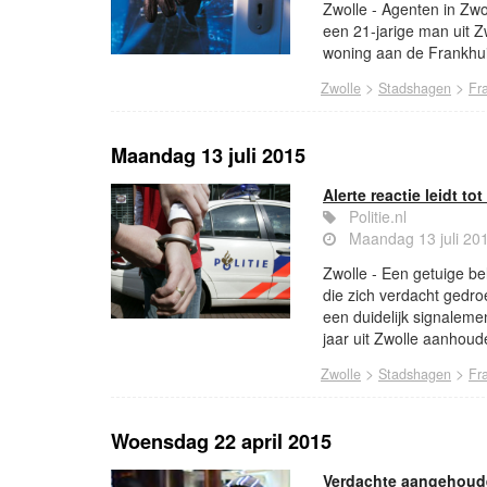
Zwolle - Agenten in Zwo
een 21-jarige man uit Z
woning aan de Frankhui
>
>
Zwolle
Stadshagen
Fr
Maandag 13 juli 2015
Alerte reactie leidt t
Politie.nl
Maandag 13 juli 20
Zwolle - Een getuige be
die zich verdacht gedro
een duidelijk signalem
jaar uit Zwolle aanhoud
>
>
Zwolle
Stadshagen
Fr
Woensdag 22 april 2015
Verdachte aangehoud