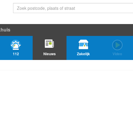
khuis
112
Nieuws
Zakelijk
Video