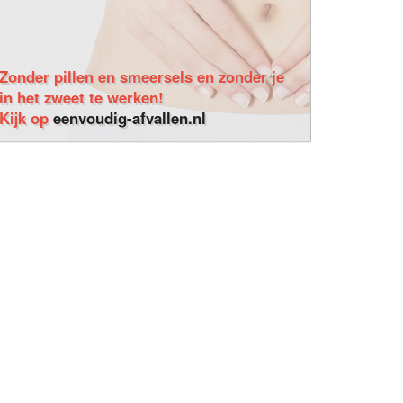
Zonder pillen en smeersels en zonder je
in het zweet te werken!
Kijk op
eenvoudig-afvallen.nl