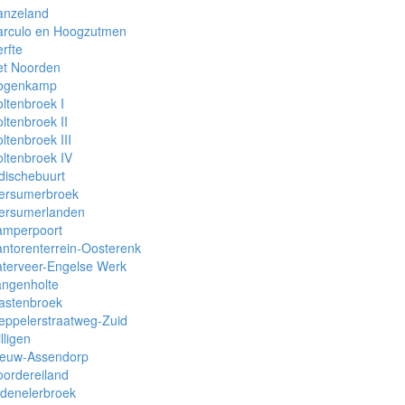
anzeland
arculo en Hoogzutmen
rfte
et Noorden
ogenkamp
ltenbroek I
ltenbroek II
ltenbroek III
ltenbroek IV
dischebuurt
tersumerbroek
tersumerlanden
amperpoort
ntorenterrein-Oosterenk
terveer-Engelse Werk
angenholte
astenbroek
eppelerstraatweg-Zuid
lligen
ieuw-Assendorp
ordereiland
denelerbroek