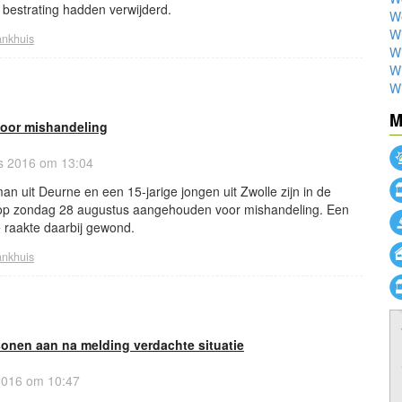
 bestrating hadden verwijderd.
W
W
ankhuis
W
Wi
Wi
M
oor mishandeling
s 2016 om 13:04
an uit Deurne en een 15-jarige jongen uit Zwolle zijn in de
 op zondag 28 augustus aangehouden voor mishandeling. Een
e raakte daarbij gewond.
ankhuis
rsonen aan na melding verdachte situatie
2016 om 10:47