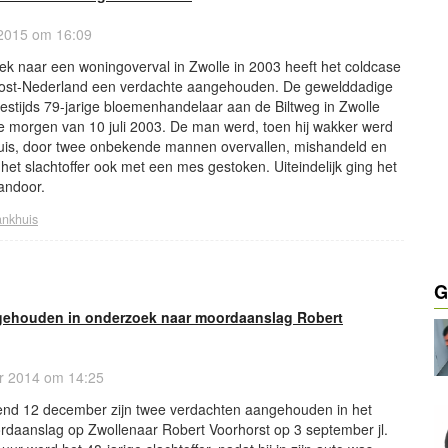
2015 om 16:09
ek naar een woningoverval in Zwolle in 2003 heeft het coldcase
ost-Nederland een verdachte aangehouden. De gewelddadige
stijds 79-jarige bloemenhandelaar aan de Biltweg in Zwolle
e morgen van 10 juli 2003. De man werd, toen hij wakker werd
uis, door twee onbekende mannen overvallen, mishandeld en
 het slachtoffer ook met een mes gestoken. Uiteindelijk ging het
vandoor.
ankhuis
G
gehouden in onderzoek naar moordaanslag Robert
r 2014 om 14:25
tend 12 december zijn twee verdachten aangehouden in het
daanslag op Zwollenaar Robert Voorhorst op 3 september jl.