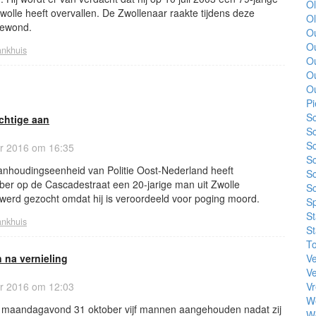
Ol
olle heeft overvallen. De Zwollenaar raakte tijdens deze
O
gewond.
Ou
Ou
ankhuis
O
O
O
Pi
Sc
uchtige aan
Sc
Sc
r 2016 om 16:35
Sc
aanhoudingseenheid van Politie Oost-Nederland heeft
Sc
r op de Cascadestraat een 20-jarige man uit Zwolle
S
rd gezocht omdat hij is veroordeeld voor poging moord.
S
S
ankhuis
St
To
na vernieling
Ve
V
r 2016 om 12:03
Vr
W
eft maandagavond 31 oktober vijf mannen aangehouden nadat zij
We