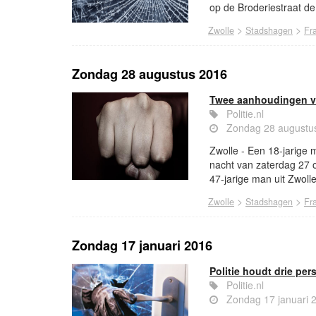
op de Broderiestraat de
>
>
Zwolle
Stadshagen
Fr
Zondag 28 augustus 2016
Twee aanhoudingen v
Politie.nl
Zondag 28 augustu
Zwolle - Een 18-jarige m
nacht van zaterdag 27
47-jarige man uit Zwoll
>
>
Zwolle
Stadshagen
Fr
Zondag 17 januari 2016
Politie houdt drie pe
Politie.nl
Zondag 17 januari 