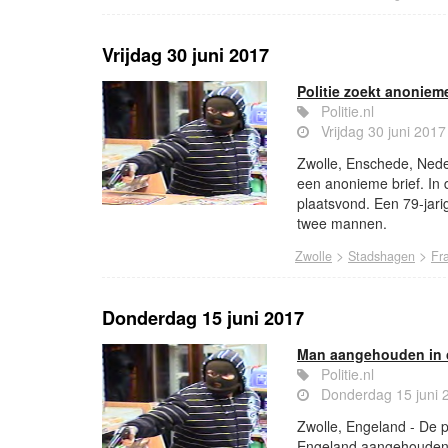
Vrijdag 30 juni 2017
Politie zoekt anoniem
Politie.nl
Vrijdag 30 juni 201
Zwolle, Enschede, Nederl
een anonieme brief. In d
plaatsvond. Een 79-jari
twee mannen.
>
>
Zwolle
Stadshagen
Fr
Donderdag 15 juni 2017
Man aangehouden in c
Politie.nl
Donderdag 15 juni 
Zwolle, Engeland - De p
Engeland aangehouden. H