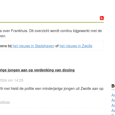
ws over Frankhuis. Dit overzicht wordt continu bijgewerkt met de
nen.
eens bij
het nieuws in Stadshagen
of
het nieuws in Zwolle
arige jongen aan op verdenking van doxing
2024 om 14:25
B
 mei hield de politie een minderjarige jongen uit Zwolle aan op
A
A
ankhuis
A
A