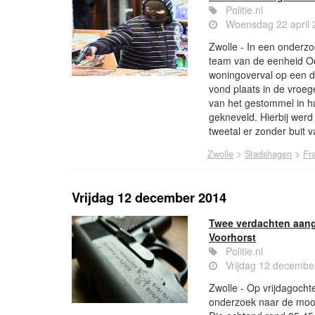
Politie.nl
Woensdag 22 april 
Zwolle - In een onderzo
team van de eenheid O
woningoverval op een de
vond plaats in de vroeg
van het gestommel in h
gekneveld. Hierbij werd
tweetal er zonder buit 
>
>
Zwolle
Stadshagen
Fr
Vrijdag 12 december 2014
Twee verdachten aan
Voorhorst
Politie.nl
Vrijdag 12 decembe
Zwolle - Op vrijdagoch
onderzoek naar de moor