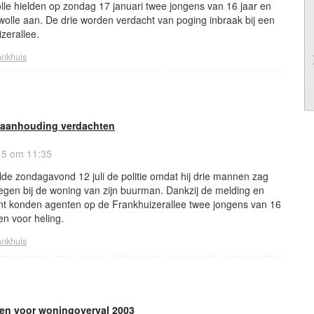
lle hielden op zondag 17 januari twee jongens van 16 jaar en
wolle aan. De drie worden verdacht van poging inbraak bij een
zerallee.
ankhuis
ot aanhouding verdachten
15 om 11:35
lde zondagavond 12 juli de politie omdat hij drie mannen zag
egen bij de woning van zijn buurman. Dankzij de melding en
ent konden agenten op de Frankhuizerallee twee jongens van 16
en voor heling.
ankhuis
en voor woningoverval 2003