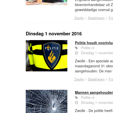
bloemenhandelaar uit Zw
gewelddadige overval 
>
>
Zwolle
Stadshagen
Fr
Dinsdag 1 november 2016
Politie houdt voortvl
Politie.nl
Dinsdag 1 novembe
Zwolle - Een speciale 
maandagavond 31 oktobe
aangehouden. De man we
>
>
Zwolle
Stadshagen
Fr
Mannen aangehouden 
Politie.nl
Dinsdag 1 novembe
Zwolle - De politie he