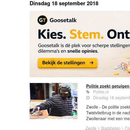
Dinsdag 18 september 2018
Politie zoekt getuige
Politie.nl
Dinsdag 18 septem
Zwolle - De politie zoe
Twistvlietbrug in de na
Zwollenaar met een mes
>
>
Zwolle
Stadshagen
Fr