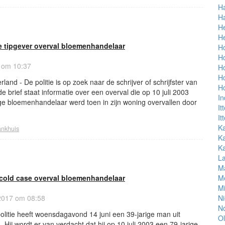
H
H
He
H
e tipgever overval bloemenhandelaar
H
Ho
7 om 10:37
Ho
Ho
and - De politie is op zoek naar de schrijver of schrijfster van
Ho
e brief staat informatie over een overval die op 10 juli 2003
In
ge bloemenhandelaar werd toen in zijn woning overvallen door
It
It
K
ankhuis
Ka
Ka
L
M
old case overval bloemenhandelaar
M
Mi
2017 om 08:58
N
No
olitie heeft woensdagavond 14 juni een 39-jarige man uit
Ol
ij wordt er van verdacht dat hij op 10 juli 2003 een 79-jarige