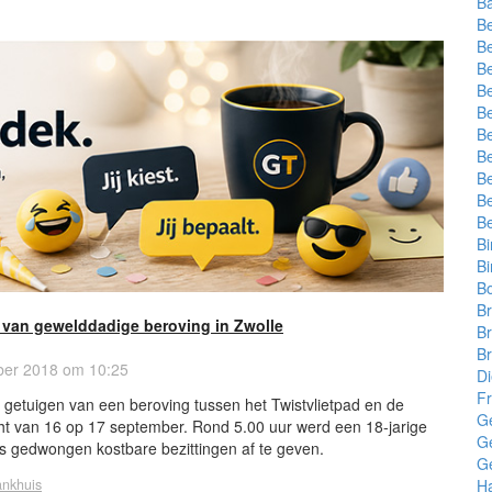
Ba
Be
Be
Be
Be
Be
Be
Be
Be
Be
B
B
Bi
Bo
B
n van gewelddadige beroving in Zwolle
Br
Br
ber 2018 om 10:25
D
Fr
kt getuigen van een beroving tussen het Twistvlietpad en de
G
cht van 16 op 17 september. Rond 5.00 uur werd een 18-jarige
G
 gedwongen kostbare bezittingen af te geven.
G
ankhuis
Ha