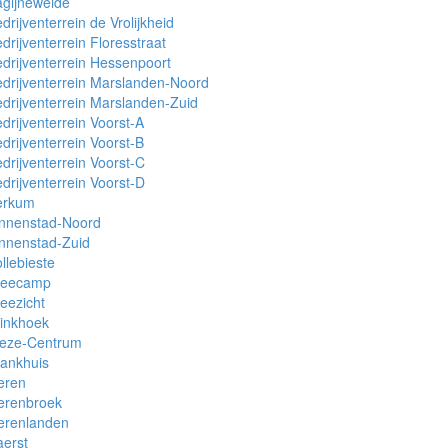
gijneweide
drijventerrein de Vrolijkheid
drijventerrein Floresstraat
drijventerrein Hessenpoort
drijventerrein Marslanden-Noord
drijventerrein Marslanden-Zuid
drijventerrein Voorst-A
drijventerrein Voorst-B
drijventerrein Voorst-C
drijventerrein Voorst-D
erkum
innenstad-Noord
nnenstad-Zuid
llebieste
reecamp
eezicht
inkhoek
ieze-Centrum
ankhuis
eren
erenbroek
erenlanden
erst