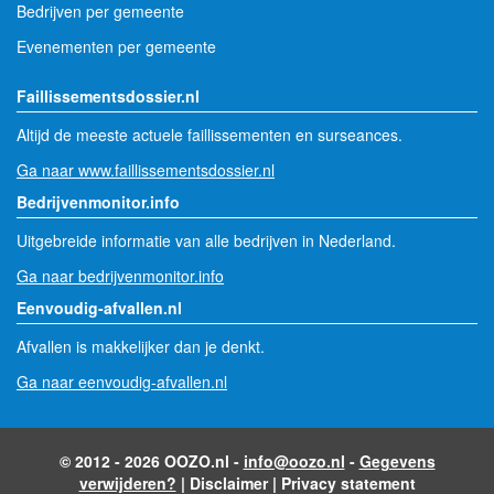
Bedrijven per gemeente
Evenementen per gemeente
Faillissementsdossier.nl
Altijd de meeste actuele faillissementen en surseances.
Ga naar www.faillissementsdossier.nl
Bedrijvenmonitor.info
Uitgebreide informatie van alle bedrijven in Nederland.
Ga naar bedrijvenmonitor.info
Eenvoudig-afvallen.nl
Afvallen is makkelijker dan je denkt.
Ga naar eenvoudig-afvallen.nl
© 2012 - 2026 OOZO.nl -
info@oozo.nl
-
Gegevens
verwijderen?
|
Disclaimer
|
Privacy statement