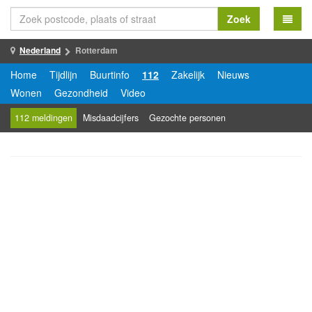
Zoek
Nederland
Rotterdam
Home
Tijdlijn
Buurtinfo
112
Zakelijk
Nieuws
Wonen
Gezondheid
Video
112 meldingen
Misdaadcijfers
Gezochte personen