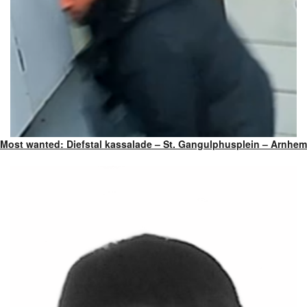
Most wanted: Diefstal kassalade – St. Gangulphusplein – Arnhem