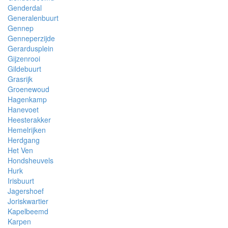
Genderdal
Generalenbuurt
Gennep
Genneperzijde
Gerardusplein
Gijzenrooi
Gildebuurt
Grasrijk
Groenewoud
Hagenkamp
Hanevoet
Heesterakker
Hemelrijken
Herdgang
Het Ven
Hondsheuvels
Hurk
Irisbuurt
Jagershoef
Joriskwartier
Kapelbeemd
Karpen