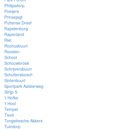
Philipsdorp
Poeijers
Prinsejagt
Puttense Dreef
Rapelenburg
Rapenland
Riel
Rochusbuurt
Roosten
Schoot
Schouwbroek
Schrijversbuurt
Schuttersbosch
Sintenbuurt
Sportpark Aalsterweg
Strijp S
't Hofke
't Hool
Tempel
Tivoli
Tongelresche Akkers
Tuindorp