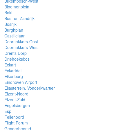
Blixembosch-West
Bloemenplein
Bokt
Bos- en Zandrijk
Bosrijk
Burghplan
Castilielaan
Doornakkers-Oost
Doornakkers-West
Drents Dorp
Driehoeksbos
Eckart
Eckartdal
Eikenburg
Eindhoven Airport
Eliasterrein, Vonderkwartier
Elzent-Noord
Elzent-Zuid
Engelsbergen
Esp
Fellenoord
Flight Forum
Genderbeemd