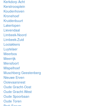
Kerkdorp Acht
Kerstroosplein
Koudenhoven
Kronehoef
Kruidenbuurt
Lakerlopen
Lievendaal
Limbeek-Noord
Limbeek-Zuid
Looiakkers
Luytelaer
Meerbos
Meerrijk
Mensfoort
Mispelhoef
Muschberg Geestenberg
Nieuwe Erven
Ooievaarsnest
Oude Gracht-Oost
Oude Gracht-West
Oude Spoorbaan
Oude Toren
Park Forum