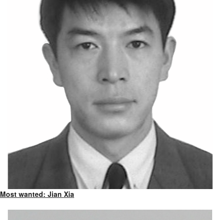
Most wanted: Jian Xia