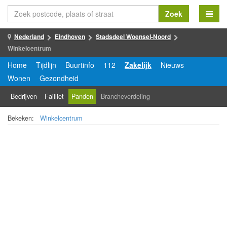
Zoek
Nederland
Eindhoven
Stadsdeel Woensel-Noord
Winkelcentrum
Home
Tijdlijn
Buurtinfo
112
Zakelijk
Nieuws
Wonen
Gezondheid
Bedrijven
Failliet
Panden
Brancheverdeling
Bekeken:
Winkelcentrum