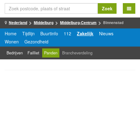
Zoek
Nederland
Middelburg
Middelburg-Centrum
Binnenstad
Home
Tijdlijn
Buurtinfo
112
Zakelijk
Nieuws
Wonen
Gezondheid
Bedrijven
Failliet
Panden
Brancheverdeling