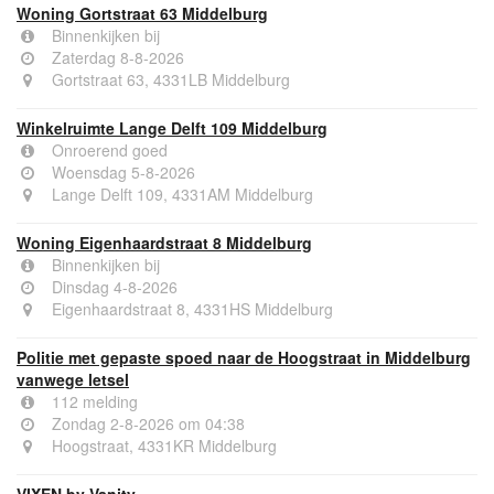
Meer meldingen in deze omgeving
Woning Gortstraat 63 Middelburg
Binnenkijken bij
Zaterdag 8-8-2026
Gortstraat 63, 4331LB Middelburg
Winkelruimte Lange Delft 109 Middelburg
Onroerend goed
Woensdag 5-8-2026
Lange Delft 109, 4331AM Middelburg
Woning Eigenhaardstraat 8 Middelburg
Binnenkijken bij
Dinsdag 4-8-2026
Eigenhaardstraat 8, 4331HS Middelburg
Politie met gepaste spoed naar de Hoogstraat in Middelburg
vanwege letsel
112 melding
Zondag 2-8-2026 om 04:38
Hoogstraat, 4331KR Middelburg