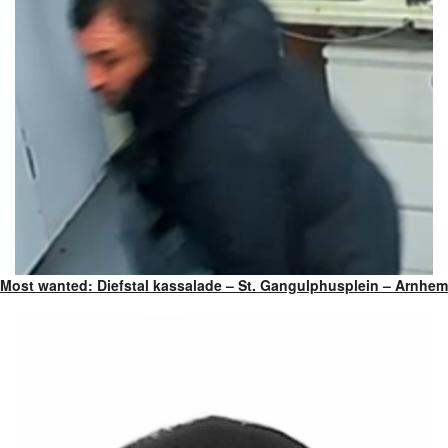
Most wanted: Diefstal kassalade – St. Gangulphusplein – Arnhem