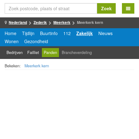
Zoek
Nederland
Zederik
Meerkerk
Meerkerk kern
Home
Tijdlijn
Buurtinfo
112
Zakelijk
Nieuws
Wonen
Gezondheid
Bedrijven
Failliet
Panden
Brancheverdeling
Bekeken:
Meerkerk kern