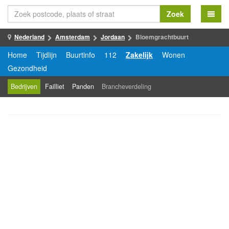
Zoek
Nederland
Amsterdam
Jordaan
Bloemgrachtbuurt
Home
Tijdlijn
Buurtinfo
112
Zakelijk
Wonen
Gezondheid
Bedrijven
Failliet
Panden
Brancheverdeling