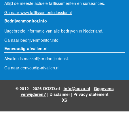
Altijd de meeste actuele faillissementen en surseances.
Ga naar www.faillissementsdossier.nl
Bedrijvenmonitor.info
Uitgebreide informatie van alle bedrijven in Nederland.
Ga naar bedrijvenmonitor.info
Eenvoudig-afvallen.nl
Afvallen is makkelijker dan je denkt.
Ga naar eenvoudig-afvallen.nl
© 2012 - 2026 OOZO.nl -
info@oozo.nl
-
Gegevens
verwijderen?
|
Disclaimer
|
Privacy statement
XS