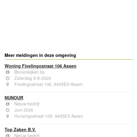
Meer meldingen in deze omgeving
Woning Fivelingostraat 106 Assen
Binnenkijken bij
Zaterdag 8-8-2026
Fivelingostraat 106, 9405EH Assen
NUNOUR
Nieuw bedrijf
Juni 2026
Hunsingostraat 109, 9405EV Assen
Top Zaken B.V.
Nieuw bedrijf