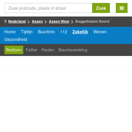
Zoek
Nederland
Assen
Assen West
Baggelhuizen Noord
Home
Tijdlijn
Buurtinfo
112
Zakelijk
Wonen
Gezondheid
Bedrijven
Failliet
Panden
Brancheverdeling