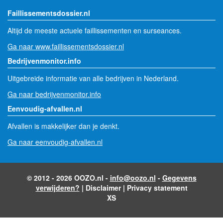
Faillissementsdossier.nl
Altijd de meeste actuele faillissementen en surseances.
Ga naar www.faillissementsdossier.nl
Bedrijvenmonitor.info
Uitgebreide informatie van alle bedrijven in Nederland.
Ga naar bedrijvenmonitor.info
Eenvoudig-afvallen.nl
Afvallen is makkelijker dan je denkt.
Ga naar eenvoudig-afvallen.nl
© 2012 - 2026 OOZO.nl -
info@oozo.nl
-
Gegevens
verwijderen?
|
Disclaimer
|
Privacy statement
XS