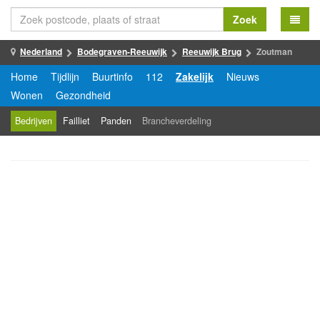
Zoek
Nederland
Bodegraven-Reeuwijk
Reeuwijk Brug
Zoutman
Home
Tijdlijn
Buurtinfo
112
Zakelijk
Nieuws
Wonen
Gezondheid
Bedrijven
Failliet
Panden
Brancheverdeling